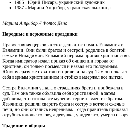
1985 - Юрий Писарь, украинский художник
1987 - Марина Анцыбор, украинская лыжница
Марина Анцыбор // Фото: Депо
Народные и церковные праздники
Православная церковь в этот день чтит память Евлампия и
Евлампии. Они были братом и сестрой, родились в богатой
семье в Никодимии. Евлампий первым принял христианство.
Когда император издал приказ об очищении города от
христиан, он только посмеялся и назвал его полоумным.
Юношу сразу же схватили и привели на суд. Там он показал
себя верным христианином и стойко выдержал все пытки.
Сестра Евлампия узнала о страданиях брата и прибежала в
суд. Там она также объявила себя христианкой, а затем
добавила, что готова все мучения терпеть вместе с братом.
Язычники решили сварить брата и сестру в котле и сжечь в
печи, но они остались невредимы. Тогда правитель приказал
отрубить юноше голову, а девушка, увидев это, умерла с горя.
Традиции и обряды