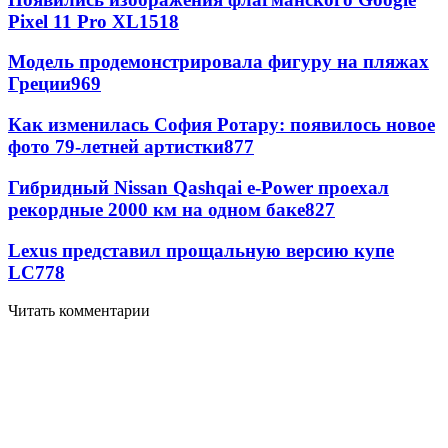
Pixel 11 Pro XL
1518
Модель продемонстрировала фигуру на пляжах
Греции
969
Как изменилась София Ротару: появилось новое
фото 79-летней артистки
877
Гибридный Nissan Qashqai e-Power проехал
рекордные 2000 км на одном баке
827
Lexus представил прощальную версию купе
LC
778
Читать комментарии