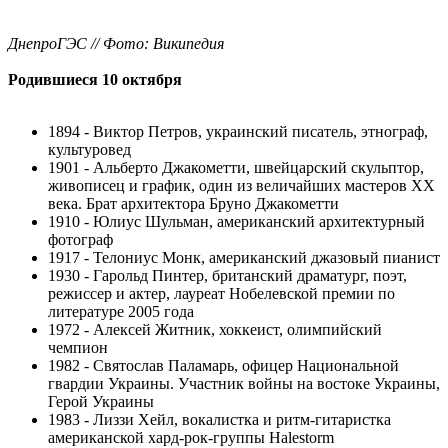
ДнепроГЭС // Фото: Википедия
Родившиеся 10 октября
1894 - Виктор Петров, украинский писатель, этнограф,
культуровед
1901 - Альберто Джакометти, швейцарский скульптор,
живописец и график, один из величайших мастеров XX
века. Брат архитектора Бруно Джакометти
1910 - Юлиус Шульман, американский архитектурный
фотограф
1917 - Телониус Монк, американский джазовый пианист
1930 - Гарольд Пинтер, британский драматург, поэт,
режиссер и актер, лауреат Нобелевской премии по
литературе 2005 года
1972 - Алексей Житник, хоккеист, олимпийский
чемпион
1982 - Святослав Паламарь, офицер Национальной
гвардии Украины. Участник войны на востоке Украины,
Герой Украины
1983 - Лиззи Хейл, вокалистка и ритм-гитаристка
американской хард-рок-группы Halestorm