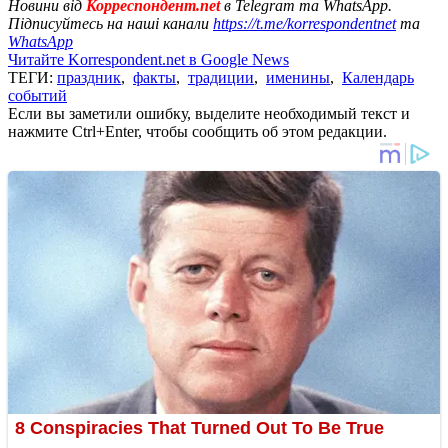
Новини від
Корреспондент.net
в Telegram та WhatsApp.
Підписуйтесь на наші канали
https://t.me/korrespondentnet
та
WhatsApp
Читайте Korrespondent.net в Google News
ТЕГИ:
праздник
,
факты
,
традиции
,
именины
,
Календарь
событий
Если вы заметили ошибку, выделите необходимый текст и
нажмите Ctrl+Enter, чтобы сообщить об этом редакции.