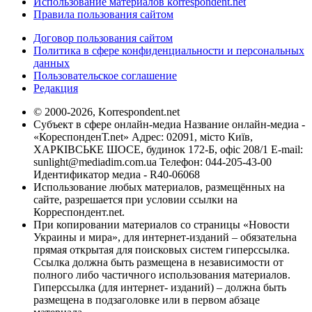
Использование материалов korrespondent.net
Правила пользования сайтом
Договор пользования сайтом
Политика в сфере конфиденциальности и персональных
данных
Пользовательское соглашение
Редакция
© 2000-2026, Korrespondent.net
Субъект в сфере онлайн-медиа Название онлайн-медиа -
«КореспонденТ.net» Адрес: 02091, місто Київ,
ХАРКІВСЬКЕ ШОСЕ, будинок 172-Б, офіс 208/1 E-mail:
sunlight@mediadim.com.ua
Телефон: 044-205-43-00
Идентификатор медиа - R40-06068
Использование любых материалов, размещённых на
сайте, разрешается при условии ссылки на
Корреспондент.net.
При копировании материалов со страницы «Новости
Украины и мира», для интернет-изданий – обязательна
прямая открытая для поисковых систем гиперссылка.
Ссылка должна быть размещена в независимости от
полного либо частичного использования материалов.
Гиперссылка (для интернет- изданий) – должна быть
размещена в подзаголовке или в первом абзаце