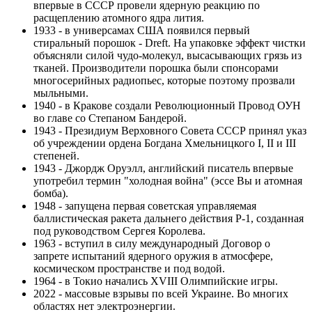
впервые в СССР провели ядерную реакцию по
расщеплению атомного ядра лития.
1933 - в универсамах США появился первый
стиральный порошок - Dreft. На упаковке эффект чистки
объясняли силой чудо-молекул, высасывающих грязь из
тканей. Производители порошка были спонсорами
многосерийных радиопьес, которые поэтому прозвали
мыльными.
1940 - в Кракове создали Революционный Провод ОУН
во главе со Степаном Бандерой.
1943 - Президиум Верховного Совета СССР принял указ
об учреждении ордена Богдана Хмельницкого I, II и III
степеней.
1943 - Джордж Оруэлл, английский писатель впервые
употребил термин "холодная война" (эссе Вы и атомная
бомба).
1948 - запущена первая советская управляемая
баллистическая ракета дальнего действия Р-1, созданная
под руководством Сергея Королева.
1963 - вступил в силу международный Договор о
запрете испытаний ядерного оружия в атмосфере,
космическом пространстве и под водой.
1964 - в Токио начались XVIII Олимпийские игры.
2022 - массовые взрывы по всей Украине. Во многих
областях нет электроэнергии.