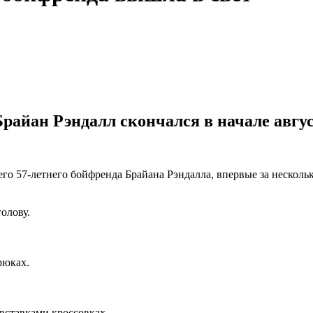
йан Рэндалл скончался в начале августа
его 57-летнего бойфренда Брайана Рэндалла, впервые за несколь
олову.
рюках.
вставками кроссовках.