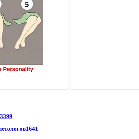
3399
иетологов
1641