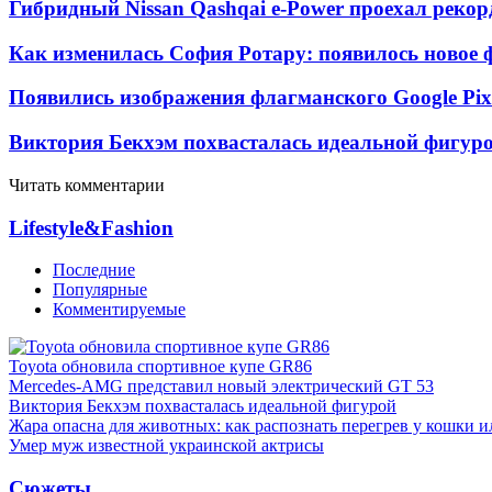
Гибридный Nissan Qashqai e-Power проехал рекор
Как изменилась София Ротару: появилось новое ф
Появились изображения флагманского Google Pixe
Виктория Бекхэм похвасталась идеальной фигур
Читать комментарии
Lifestyle&Fashion
Последние
Популярные
Комментируемые
Toyota обновила спортивное купе GR86
Mercedes-AMG представил новый электрический GT 53
Виктория Бекхэм похвасталась идеальной фигурой
Жара опасна для животных: как распознать перегрев у кошки и
Умер муж известной украинской актрисы
Сюжеты