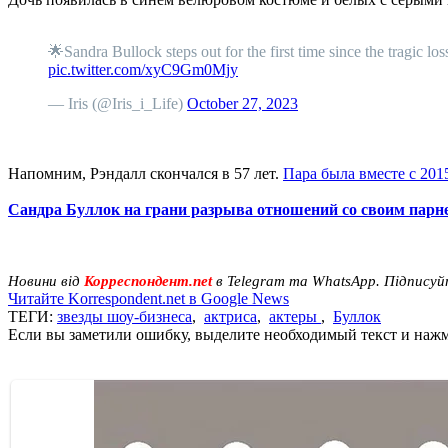
🌟Sandra Bullock steps out for the first time since the tragic lo
pic.twitter.com/xyC9Gm0Mjy
— Iris (@Iris_i_Life)
October 27, 2023
Напомним, Рэндалл скончался в 57 лет.
Пара была вместе с 2015
Сандра Буллок на грани разрыва отношений со своим пар
Новини від
Корреспондент.net
в Telegram та WhatsApp. Підписуй
Читайте Korrespondent.net в Google News
ТЕГИ:
звезды шоу-бизнеса
,
актриса
,
актеры
,
Буллок
Если вы заметили ошибку, выделите необходимый текст и нажми