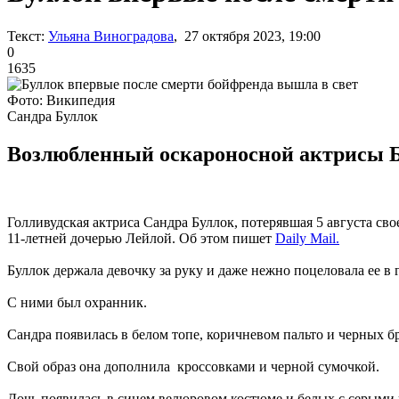
Текст:
Ульяна Виноградова
, 27 октября 2023, 19:00
0
1635
Фото: Википедия
Сандра Буллок
Возлюбленный оскароносной актрисы Бра
Голливудская актриса Сандра Буллок, потерявшая 5 августа сво
11-летней дочерью Лейлой. Об этом пишет
Daily Mail.
Буллок держала девочку за руку и даже нежно поцеловала ее в г
С ними был охранник.
Сандра появилась в белом топе, коричневом пальто и черных б
Свой образ она дополнила кроссовками и черной сумочкой.
Дочь появилась в синем велюровом костюме и белых с серыми 