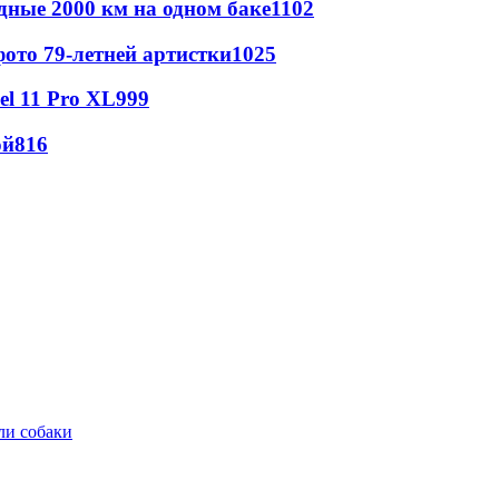
дные 2000 км на одном баке
1102
ото 79-летней артистки
1025
l 11 Pro XL
999
ой
816
ли собаки