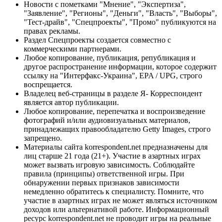
Новости с пометками "Мнение", "Экспертиза",
"Заявление", "Регионы", "Деньги", "Власть", "Выборы",
"Тест-драйв", "Спецпроекты", "Промо" публикуются на
правах рекламы.
Раздел Спецпроекты создается совместно с
коммерческими партнерами.
Любое копирование, публикация, републикация и
другое распространение информации, которое содержит
ссылку на "Интерфакс-Украина", EPA / UPG, строго
воспрещается.
Владелец веб-страницы в разделе Я- Корреспондент
является автор публикации.
Любое копирование, перепечатка и воспроизведение
фотографий и/или аудиовизуальных материалов,
принадлежащих правообладателю Getty Images, строго
запрещено.
Материалы сайта korrespondent.net предназначены для
лиц старше 21 года (21+). Участие в азартных играх
может вызвать игровую зависимость. Соблюдайте
правила (принципы) ответственной игры. При
обнаружении первых признаков зависимости
немедленно обратитесь к специалисту. Помните, что
участие в азартных играх не может являться источником
доходов или альтернативой работе. Информационный
ресурс korrespondent.net не проводит игры на реальные