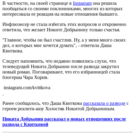
В частности, на своей странице в
Instagram
она решила
пообщаться со своими поклонниками, многих из которых
интересовала ее реакция на новые отношения бывшего.
Инфлюэнсер не стала избегать этих вопросов и откровенно
ответила, что желает Никите Добрынину только счастья.
"Главное, чтобы он был счастлив. Ну, а у меня много своих
дел, о которых мне хочется думать", - ответила Даша
Квиткова.
Следует напомнить, что недавно появились слухи, что
телеведущий Никита Добрынин после развода закрутил
новый роман. Поговаривают, что его избранницей стала
блогерша Чара Хорив.
instagram.com/kvittkova
Ранее сообщалось, что Даша Квиткова
рассказала о разводе
с
героем реалити-шоу Холостяк Никитой Добрыниным.
Никита Добрынин рассказал о новых отношениях после
развода с Квитковой