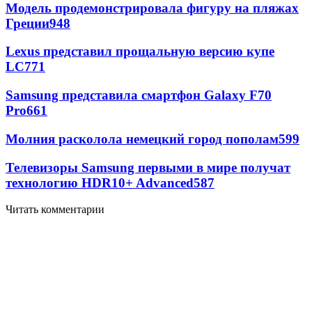
Модель продемонстрировала фигуру на пляжах
Греции
948
Lexus представил прощальную версию купе
LC
771
Samsung представила смартфон Galaxy F70
Pro
661
Молния расколола немецкий город пополам
599
Телевизоры Samsung первыми в мире получат
технологию HDR10+ Advanced
587
Читать комментарии