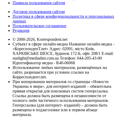
Правила пользования сайтом
Договор пользования сайтом
Политика в сфере конфиденциальности и персональных
данных
Пользовательское соглашение
Редакция
© 2000-2026, Korrespondent.net
Субъект в сфере онлайн-медиа Название онлайн-медиа -
«КореспонденТ.net» Адрес: 02091, місто Київ,
ХАРКІВСЬКЕ ШОСЕ, будинок 172-Б, офіс 208/1 E-mail:
sunlight@mediadim.com.ua
Телефон: 044-205-43-00
Идентификатор медиа - R40-06068
Использование любых материалов, размещённых на
сайте, разрешается при условии ссылки на
Корреспондент.net.
При копировании материалов со страницы «Новости
Украины и мира», для интернет-изданий – обязательна
прямая открытая для поисковых систем гиперссылка.
Ссылка должна быть размещена в независимости от
полного либо частичного использования материалов.
Гиперссылка (для интернет- изданий) – должна быть
размещена в подзаголовке или в первом абзаце
материала.