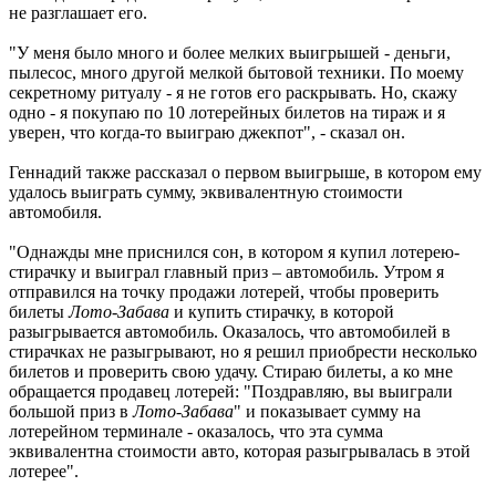
не разглашает его.
"У меня было много и более мелких выигрышей - деньги,
пылесос, много другой мелкой бытовой техники. По моему
секретному ритуалу - я не готов его раскрывать. Но, скажу
одно - я покупаю по 10 лотерейных билетов на тираж и я
уверен, что когда-то выиграю джекпот", - сказал он.
Геннадий также рассказал о первом выигрыше, в котором ему
удалось выиграть сумму, эквивалентную стоимости
автомобиля.
"Однажды мне приснился сон, в котором я купил лотерею-
стирачку и выиграл главный приз – автомобиль. Утром я
отправился на точку продажи лотерей, чтобы проверить
билеты
Лото-Забава
и купить стирачку, в которой
разыгрывается автомобиль. Оказалось, что автомобилей в
стирачках не разыгрывают, но я решил приобрести несколько
билетов и проверить свою удачу. Стираю билеты, а ко мне
обращается продавец лотерей: "Поздравляю, вы выиграли
большой приз в
Лото-Забава
" и показывает сумму на
лотерейном терминале - оказалось, что эта сумма
эквивалентна стоимости авто, которая разыгрывалась в этой
лотерее".