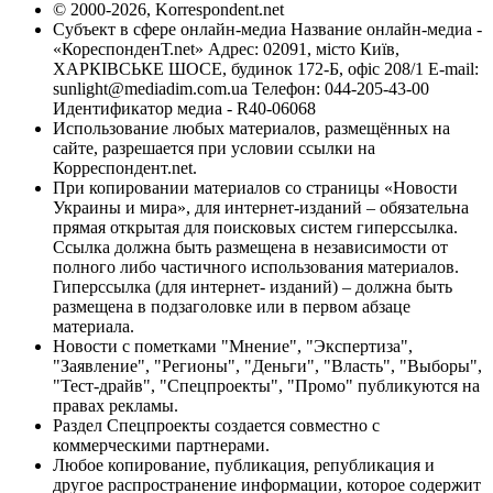
© 2000-2026, Korrespondent.net
Субъект в сфере онлайн-медиа Название онлайн-медиа -
«КореспонденТ.net» Адрес: 02091, місто Київ,
ХАРКІВСЬКЕ ШОСЕ, будинок 172-Б, офіс 208/1 E-mail:
sunlight@mediadim.com.ua
Телефон: 044-205-43-00
Идентификатор медиа - R40-06068
Использование любых материалов, размещённых на
сайте, разрешается при условии ссылки на
Корреспондент.net.
При копировании материалов со страницы «Новости
Украины и мира», для интернет-изданий – обязательна
прямая открытая для поисковых систем гиперссылка.
Ссылка должна быть размещена в независимости от
полного либо частичного использования материалов.
Гиперссылка (для интернет- изданий) – должна быть
размещена в подзаголовке или в первом абзаце
материала.
Новости с пометками "Мнение", "Экспертиза",
"Заявление", "Регионы", "Деньги", "Власть", "Выборы",
"Тест-драйв", "Спецпроекты", "Промо" публикуются на
правах рекламы.
Раздел Спецпроекты создается совместно с
коммерческими партнерами.
Любое копирование, публикация, републикация и
другое распространение информации, которое содержит