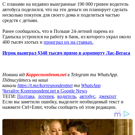
С планами на недавно выигранные 190 000 гривен водитель
автобуса поделился, что на эти деньги он планирует сделать
несколько покупок для своего дома и поделиться частью
средств с детьми.
Ранее сообщалось, что в Польше 24-летний парень из
Гданьска устроился на работу в банк, из которого украл около
400 тысяч злотых и
проиграл их на ставках.
Игрок выиграл $348 тысяч прямо в аэропорту Лас-Вегаса
Новини від
Корреспондент.net
в Telegram та WhatsApp.
Підписуйтесь на наші
канали
https://t.me/korrespondentnet
та
WhatsApp
Читайте Korrespondent.net в Google News
ТЕГИ:
Полтава
,
лотерея
,
водитель
,
автобус
,
джекпот
Если вы заметили ошибку, выделите необходимый текст и
нажмите Ctrl+Enter, чтобы сообщить об этом редакции.