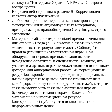
ссылку на "Интерфакс-Украина", EPA / UPG, строго
воспрещается.
Владелец веб-страницы в разделе Я- Корреспондент
является автор публикации.
Любое копирование, перепечатка и воспроизведение
фотографий и/или аудиовизуальных материалов,
принадлежащих правообладателю Getty Images, строго
запрещено.
Материалы сайта korrespondent.net предназначены для
лиц старше 21 года (21+). Участие в азартных играх
может вызвать игровую зависимость. Соблюдайте
правила (принципы) ответственной игры. При
обнаружении первых признаков зависимости
немедленно обратитесь к специалисту. Помните, что
участие в азартных играх не может являться источником
доходов или альтернативой работе. Информационный
ресурс korrespondent.net не проводит игры на реальные
и/или виртуальные деньги, сайт не принимает ни в
какой форме оплату ставок и других платежей, которые
связаны/могут быть связаны с азартными играми,
букмекерами или тотализаторами. Какие-либо
материалы на информационном ресурсе
korrespondent.net публикуются исключительно в
информационных целях.