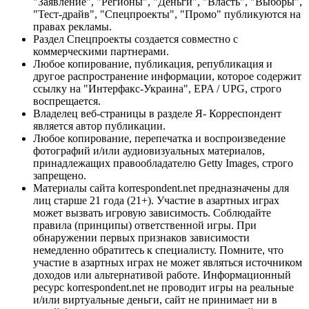
"Заявление", "Регионы", "Деньги", "Власть", "Выборы",
"Тест-драйв", "Спецпроекты", "Промо" публикуются на
правах рекламы.
Раздел Спецпроекты создается совместно с
коммерческими партнерами.
Любое копирование, публикация, републикация и
другое распространение информации, которое содержит
ссылку на "Интерфакс-Украина", EPA / UPG, строго
воспрещается.
Владелец веб-страницы в разделе Я- Корреспондент
является автор публикации.
Любое копирование, перепечатка и воспроизведение
фотографий и/или аудиовизуальных материалов,
принадлежащих правообладателю Getty Images, строго
запрещено.
Материалы сайта korrespondent.net предназначены для
лиц старше 21 года (21+). Участие в азартных играх
может вызвать игровую зависимость. Соблюдайте
правила (принципы) ответственной игры. При
обнаружении первых признаков зависимости
немедленно обратитесь к специалисту. Помните, что
участие в азартных играх не может являться источником
доходов или альтернативой работе. Информационный
ресурс korrespondent.net не проводит игры на реальные
и/или виртуальные деньги, сайт не принимает ни в