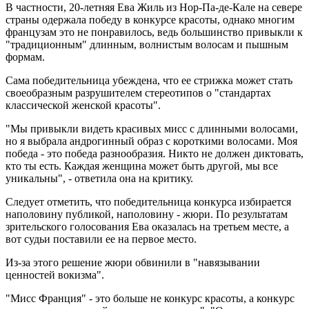
В частности, 20-летняя Ева Жиль из Нор-Па-де-Кале на севере
страны одержала победу в конкурсе красоты, однако многим
французам это не понравилось, ведь большинство привыкли к
"традиционным" длинным, волнистым волосам и пышным
формам.
Сама победительница убеждена, что ее стрижка может стать
своеобразным разрушителем стереотипов о "стандартах
классической женской красоты".
"Мы привыкли видеть красивых мисс с длинными волосами,
но я выбрала андрогинный образ с короткими волосами. Моя
победа - это победа разнообразия. Никто не должен диктовать,
кто ты есть. Каждая женщина может быть другой, мы все
уникальны", - ответила она на критику.
Следует отметить, что победительница конкурса избирается
наполовину публикой, наполовину - жюри. По результатам
зрительского голосования Ева оказалась на третьем месте, а
вот судьи поставили ее на первое место.
Из-за этого решение жюри обвинили в "навязывании
ценностей вокизма".
"Мисс Франция" - это больше не конкурс красоты, а конкурс