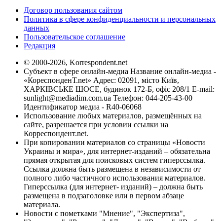
Договор пользования сайтом
Политика в сфере конфиденциальности и персональных
данных
Пользовательское соглашение
Редакция
© 2000-2026, Korrespondent.net
Субъект в сфере онлайн-медиа Название онлайн-медиа -
«КореспонденТ.net» Адрес: 02091, місто Київ,
ХАРКІВСЬКЕ ШОСЕ, будинок 172-Б, офіс 208/1 E-mail:
sunlight@mediadim.com.ua
Телефон: 044-205-43-00
Идентификатор медиа - R40-06068
Использование любых материалов, размещённых на
сайте, разрешается при условии ссылки на
Корреспондент.net.
При копировании материалов со страницы «Новости
Украины и мира», для интернет-изданий – обязательна
прямая открытая для поисковых систем гиперссылка.
Ссылка должна быть размещена в независимости от
полного либо частичного использования материалов.
Гиперссылка (для интернет- изданий) – должна быть
размещена в подзаголовке или в первом абзаце
материала.
Новости с пометками "Мнение", "Экспертиза",