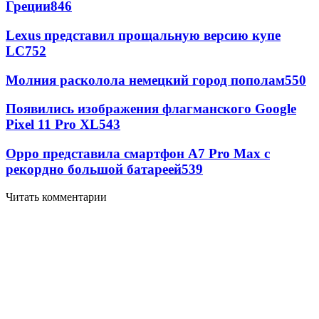
Греции
846
Lexus представил прощальную версию купе
LC
752
Молния расколола немецкий город пополам
550
Появились изображения флагманского Google
Pixel 11 Pro XL
543
Oppo представила смартфон A7 Pro Max с
рекордно большой батареей
539
Читать комментарии