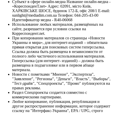
Субъект в сфере онлайн-медиа Название онлайн-медиа -
«КореспонденТ.net» Адрес: 02091, місто Київ,
ХАРКІВСЬКЕ ШОСЕ, будинок 172-Б, офіс 208/1 E-mail:
sunlight@mediadim.com.ua
Телефон: 044-205-43-00
Идентификатор медиа - R40-06068
Использование любых материалов, размещённых на
сайте, разрешается при условии ссылки на
Корреспондент.net.
При копировании материалов со страницы «Новости
Украины и мира», для интернет-изданий – обязательна
прямая открытая для поисковых систем гиперссылка.
Ссылка должна быть размещена в независимости от
полного либо частичного использования материалов.
Гиперссылка (для интернет- изданий) – должна быть
размещена в подзаголовке или в первом абзаце
материала.
Новости с пометками "Мнение", "Экспертиза",
"Заявление", "Регионы", "Деньги", "Власть", "Выборы",
"Тест-драйв", "Спецпроекты", "Промо" публикуются на
правах рекламы.
Раздел Спецпроекты создается совместно с
коммерческими партнерами.
Любое копирование, публикация, републикация и
другое распространение информации, которое содержит
ссылку на "Интерфакс-Украина", EPA / UPG, строго