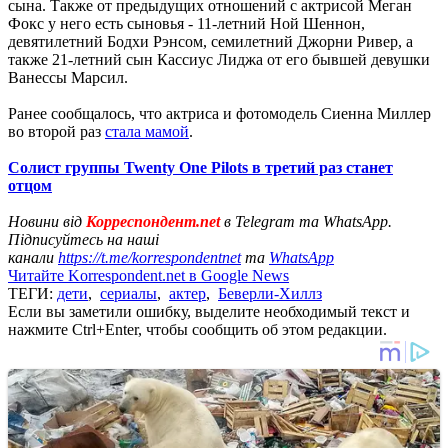
сына. Также от предыдущих отношений с актрисой Меган
Фокс у него есть сыновья - 11-летний Ной Шеннон,
девятилетний Бодхи Рэнсом, семилетний Джорни Ривер, а
также 21-летний сын Кассиус Лиджа от его бывшей девушки
Ванессы Марсил.
Ранее сообщалось, что актриса и фотомодель Сиенна Миллер
во второй раз
стала мамой
.
Солист группы Twenty One Pilots в третий раз станет
отцом
Новини від
Корреспондент.net
в Telegram та WhatsApp.
Підписуйтесь на наші
канали
https://t.me/korrespondentnet
та
WhatsApp
Читайте Korrespondent.net в Google News
ТЕГИ:
дети
,
сериалы
,
актер
,
Беверли-Хиллз
Если вы заметили ошибку, выделите необходимый текст и
нажмите Ctrl+Enter, чтобы сообщить об этом редакции.