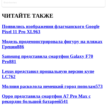
ЧИТАЙТЕ ТАКЖЕ
Появились изображения флагманского Google
Pixel 11 Pro XL
963
Модель продемонстрировала фигуру на пляжах
Греции
886
Samsung представила смартфон Galaxy F70
Pro
881
Lexus представил прощальную версию купе
LC
762
Молния расколола немецкий город пополам
573
Oppo представила смартфон A7 Pro Max с
рекордно большой батареей
541