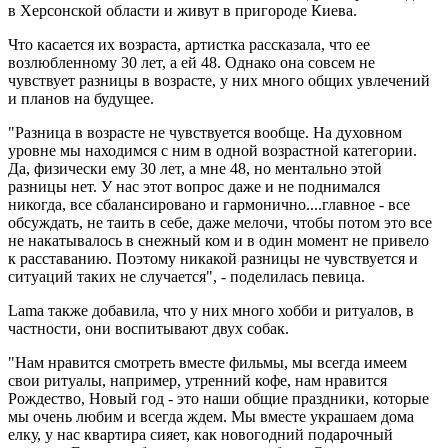
в Херсонской области и живут в пригороде Киева.
Что касается их возраста, артистка рассказала, что ее
возлюбленному 30 лет, а ей 48. Однако она совсем не
чувствует разницы в возрасте, у них много общих увлечений
и планов на будущее.
"Разница в возрасте не чувствуется вообще. На духовном
уровне мы находимся с ним в одной возрастной категории.
Да, физически ему 30 лет, а мне 48, но ментально этой
разницы нет. У нас этот вопрос даже и не поднимался
никогда, все сбалансировано и гармонично....главное - все
обсуждать, не таить в себе, даже мелочи, чтобы потом это все
не накатывалось в снежный ком и в один момент не привело
к расставанию. Поэтому никакой разницы не чувствуется и
ситуаций таких не случается", - поделилась певица.
Lama также добавила, что у них много хобби и ритуалов, в
частности, они воспитывают двух собак.
"Нам нравится смотреть вместе фильмы, мы всегда имеем
свои ритуалы, например, утренний кофе, нам нравится
Рождество, Новый год - это наши общие праздники, которые
мы очень любим и всегда ждем. Мы вместе украшаем дома
елку, у нас квартира сияет, как новогодний подарочный