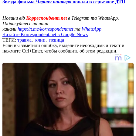
Звезда фильма
Черная пантера
попала в серьезное ДТП
Новини від
Корреспондент.net
в Telegram та WhatsApp.
Підписуйтесь на наші
канали
https://t.me/korrespondentnet
та
WhatsApp
Читайте Korrespondent.net в Google News
ТЕГИ:
травма
,
клип
,
певица
Если вы заметили ошибку, выделите необходимый текст и
нажмите Ctrl+Enter, чтобы сообщить об этом редакции.