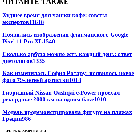
ЧИТАЙТЕ ТАКЖЕ
Худшее время для чашки кофе: советы
экспертов
11618
Появились изображения флагманского Google
Pixel 11 Pro XL
1540
Сколько арбуза можно есть каждый день: ответ
диетологов
1335
Как изменилась София Ротару: появилось новое
фото 79-летней артистки
1018
Гибридный Nissan Qashqai e-Power проехал
рекордные 2000 км на одном баке
1010
Модель продемонстрировала фигуру на пляжах
Греции
986
Читать комментарии