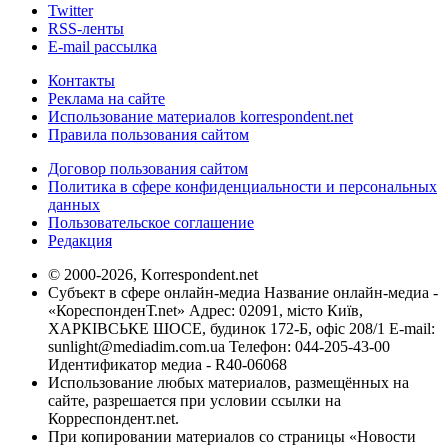
Twitter
RSS-ленты
E-mail рассылка
Контакты
Реклама на сайте
Использование материалов korrespondent.net
Правила пользования сайтом
Договор пользования сайтом
Политика в сфере конфиденциальности и персональных
данных
Пользовательское соглашение
Редакция
© 2000-2026, Korrespondent.net
Субъект в сфере онлайн-медиа Название онлайн-медиа -
«КореспонденТ.net» Адрес: 02091, місто Київ,
ХАРКІВСЬКЕ ШОСЕ, будинок 172-Б, офіс 208/1 E-mail:
sunlight@mediadim.com.ua
Телефон: 044-205-43-00
Идентификатор медиа - R40-06068
Использование любых материалов, размещённых на
сайте, разрешается при условии ссылки на
Корреспондент.net.
При копировании материалов со страницы «Новости