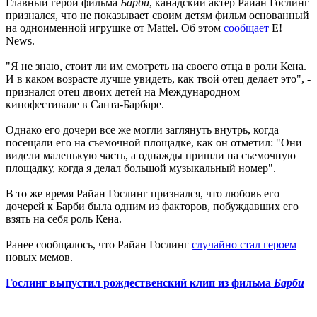
Главный герой фильма
Барби
, канадский актер Райан Гослинг
признался, что не показывает своим детям фильм основанный
на одноименной игрушке от Mattel. Об этом
сообщает
E!
News.
"Я не знаю, стоит ли им смотреть на своего отца в роли Кена.
И в каком возрасте лучше увидеть, как твой отец делает это", -
признался отец двоих детей на Международном
кинофестивале в Санта-Барбаре.
Однако его дочери все же могли заглянуть внутрь, когда
посещали его на съемочной площадке, как он отметил: "Они
видели маленькую часть, а однажды пришли на съемочную
площадку, когда я делал большой музыкальный номер".
В то же время Райан Гослинг признался, что любовь его
дочерей к Барби была одним из факторов, побуждавших его
взять на себя роль Кена.
Ранее сообщалось, что Райан Гослинг
случайно стал героем
новых мемов.
Гослинг выпустил рождественский клип из фильма
Барби