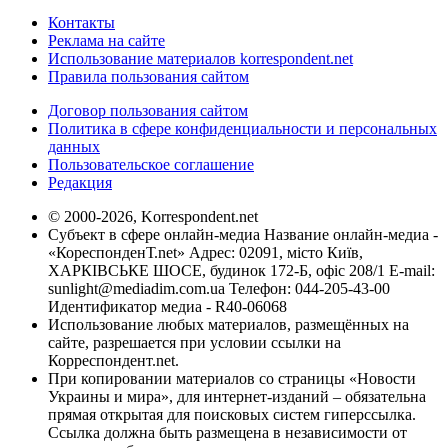
Контакты
Реклама на сайте
Использование материалов korrespondent.net
Правила пользования сайтом
Договор пользования сайтом
Политика в сфере конфиденциальности и персональных
данных
Пользовательское соглашение
Редакция
© 2000-2026, Korrespondent.net
Субъект в сфере онлайн-медиа Название онлайн-медиа -
«КореспонденТ.net» Адрес: 02091, місто Київ,
ХАРКІВСЬКЕ ШОСЕ, будинок 172-Б, офіс 208/1 E-mail:
sunlight@mediadim.com.ua
Телефон: 044-205-43-00
Идентификатор медиа - R40-06068
Использование любых материалов, размещённых на
сайте, разрешается при условии ссылки на
Корреспондент.net.
При копировании материалов со страницы «Новости
Украины и мира», для интернет-изданий – обязательна
прямая открытая для поисковых систем гиперссылка.
Ссылка должна быть размещена в независимости от