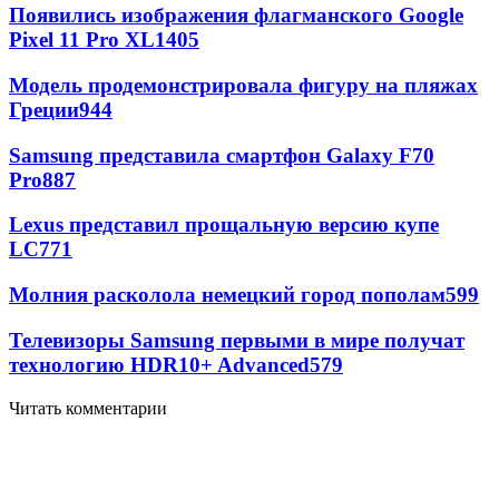
Появились изображения флагманского Google
Pixel 11 Pro XL
1405
Модель продемонстрировала фигуру на пляжах
Греции
944
Samsung представила смартфон Galaxy F70
Pro
887
Lexus представил прощальную версию купе
LC
771
Молния расколола немецкий город пополам
599
Телевизоры Samsung первыми в мире получат
технологию HDR10+ Advanced
579
Читать комментарии