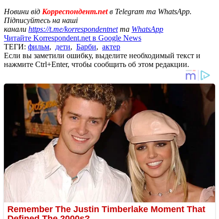
Новини від
Корреспондент.net
в Telegram та WhatsApp.
Підписуйтесь на наші
канали
https://t.me/korrespondentnet
та
WhatsApp
Читайте Korrespondent.net в Google News
ТЕГИ:
фильм
,
дети
,
Барби
,
актер
Если вы заметили ошибку, выделите необходимый текст и
нажмите Ctrl+Enter, чтобы сообщить об этом редакции.