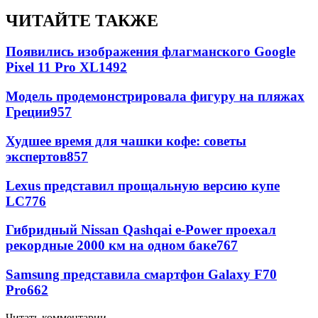
ЧИТАЙТЕ ТАКЖЕ
Появились изображения флагманского Google
Pixel 11 Pro XL
1492
Модель продемонстрировала фигуру на пляжах
Греции
957
Худшее время для чашки кофе: советы
экспертов
857
Lexus представил прощальную версию купе
LC
776
Гибридный Nissan Qashqai e-Power проехал
рекордные 2000 км на одном баке
767
Samsung представила смартфон Galaxy F70
Pro
662
Читать комментарии