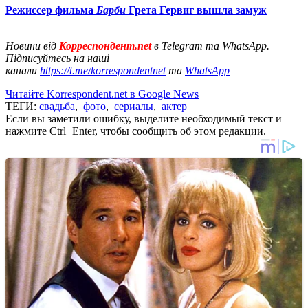
Режиссер фильма
Барби
Грета Гервиг вышла замуж
Новини від
Корреспондент.net
в Telegram та WhatsApp.
Підписуйтесь на наші
канали
https://t.me/korrespondentnet
та
WhatsApp
Читайте Korrespondent.net в Google News
ТЕГИ:
свадьба
,
фото
,
сериалы
,
актер
Если вы заметили ошибку, выделите необходимый текст и
нажмите Ctrl+Enter, чтобы сообщить об этом редакции.