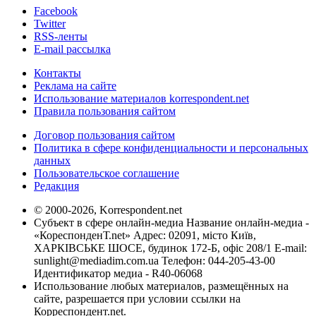
Facebook
Twitter
RSS-ленты
E-mail рассылка
Контакты
Реклама на сайте
Использование материалов korrespondent.net
Правила пользования сайтом
Договор пользования сайтом
Политика в сфере конфиденциальности и персональных
данных
Пользовательское соглашение
Редакция
© 2000-2026, Korrespondent.net
Субъект в сфере онлайн-медиа Название онлайн-медиа -
«КореспонденТ.net» Адрес: 02091, місто Київ,
ХАРКІВСЬКЕ ШОСЕ, будинок 172-Б, офіс 208/1 E-mail:
sunlight@mediadim.com.ua
Телефон: 044-205-43-00
Идентификатор медиа - R40-06068
Использование любых материалов, размещённых на
сайте, разрешается при условии ссылки на
Корреспондент.net.