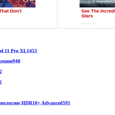
l 11 Pro XL
1453
реции
948
2
2
ехнологию HDR10+ Advanced
591