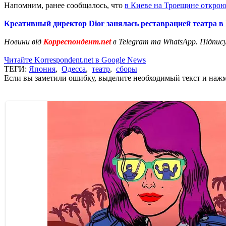
Напомним, ранее сообщалось, что
в Киеве на Троещине открою
Креативный директор Dior занялась реставрацией театра в
Новини від
Корреспондент.net
в Telegram та WhatsApp. Підпис
Читайте Korrespondent.net в Google News
ТЕГИ:
Япония
,
Одесса
,
театр
,
сборы
Если вы заметили ошибку, выделите необходимый текст и нажми