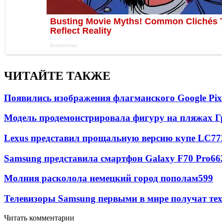
ЧИТАЙТЕ ТАКЖЕ
Появились изображения флагманского Google Pixe
Модель продемонстрировала фигуру на пляжах Г
Lexus представил прощальную версию купе LC
77
Samsung представила смартфон Galaxy F70 Pro
66
Молния расколола немецкий город пополам
599
Телевизоры Samsung первыми в мире получат т
Читать комментарии