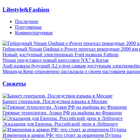
Lifestyle&Fashion
Последние
Популярные
Комментируемые
Гибридный Nissan Qashqai e-Power проехал рекордные 2000 км 
Новый доступный электропикап Ford назвали Fathom
Nissan представил новый кроссовер NX7 в Китае
Audi назвала будущий A2 e-tron самым доступным электромоби
Миранда Керр откровенно рассказала о своем настоящем рацио
Сюжеты
Банкет генералов. Последствия взрыва в Москве
Грязные технологии. Атаки РФ на выборы во Франции
Эскалация для Европы. Российский дрон в Лейпциге
Изменения в армии РФ: что стоит за решением Путина