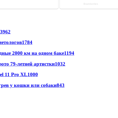
3962
иетологов
1784
дные 2000 км на одном баке
1194
ото 79-летней артистки
1032
l 11 Pro XL
1000
грев у кошки или собаки
843