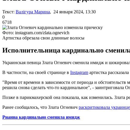
Текст:
Валігура Марина
, 24 января 2024, 13:30
0
6718
Фото: instagram.com/zlata.ognevich
Артистка обрезала свои длинные волосы
Исполнительница кардинально сменила 
Украинская певица Злата Огневич сменила имидж и шокировал
В частности, на своей странице в
Instagram
артистка рассказала
"Время от времени в зависимости от периода и обстоятельств 
решила снова сделать что-то кардинальное", - заинтриговала О
Позже в парикмахерской она показала, как изменилась. Злата р
Ранее сообщалось, что Злата Огневич
раскритиковала украинц
Рианна кардинально сменила имидж