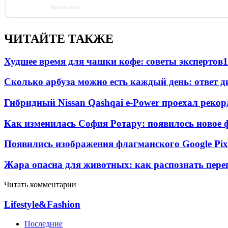
ЧИТАЙТЕ ТАКЖЕ
Худшее время для чашки кофе: советы экспертов
1
Сколько арбуза можно есть каждый день: ответ д
Гибридный Nissan Qashqai e-Power проехал рекор
Как изменилась София Ротару: появилось новое ф
Появились изображения флагманского Google Pixe
Жара опасна для животных: как распознать пере
Читать комментарии
Lifestyle&Fashion
Последние