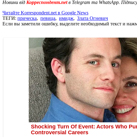
Новини від
Корреспондент.net
в Telegram та WhatsApp. Підпис
Читайте Korrespondent.net в Google News
ТЕГИ:
прическа
,
певица
,
имидж
,
Злата Огневич
Если вы заметили ошибку, выделите необходимый текст и нажми