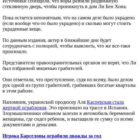
Источники сообщили, что воры разбили раздвижную
стеклянную дверь, чтобы проникнуть в дом Ли Бен Хона.
Пока остается непонятным, что на самом деле было украдено
(если вообще что-то было украдено) и сколько могут стоить
украденные вещи.
По данным издания, актер в ближайшие дни будет
сотрудничать с полицией, чтобы выяснить, что же все-таки
произошло.
Представители правоохранительных органов не верят, что Ли
был избранной мишенью грабителей.
Они отметили, что преступление, судя по всему, было делом
рук одной из групп грабителей, грабивших богатые кварталы
в этом районе.
Напомним, украинский продюсер Аля
Касперская стала
жертвой ограбления
. Это произошло на трассе в Испании.
Злоумышленники обманом залезли в автомобиль беременной
женщины, где сидел ребенок, и вытащили ее сумку со всеми
документами и деньгами.
Игрока Барселоны ограбили дважды за год