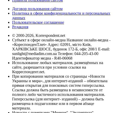
Правила пользования сайтом
Договор пользования сайтом
Политика в сфере конфиденциальности и персональных
данных
Пользовательское соглашение
Редакция
© 2000-2026, Korrespondent.net
Субъект в сфере онлайн-медиа Название онлайн-медиа -
«КореспонденТ.net» Адрес: 02091, місто Київ,
ХАРКІВСЬКЕ ШОСЕ, будинок 172-Б, офіс 208/1 E-mail:
sunlight@mediadim.com.ua
Телефон: 044-205-43-00
Идентификатор медиа - R40-06068
Использование любых материалов, размещённых на
сайте, разрешается при условии ссылки на
Корреспондент.net.
При копировании материалов со страницы «Новости
Украины и мира», для интернет-изданий – обязательна
прямая открытая для поисковых систем гиперссылка.
Ссылка должна быть размещена в независимости от
полного либо частичного использования материалов.
Гиперссылка (для интернет- изданий) – должна быть
размещена в подзаголовке или в первом абзаце
материала.
Новости с пометками "Мнение", "Экспертиза",