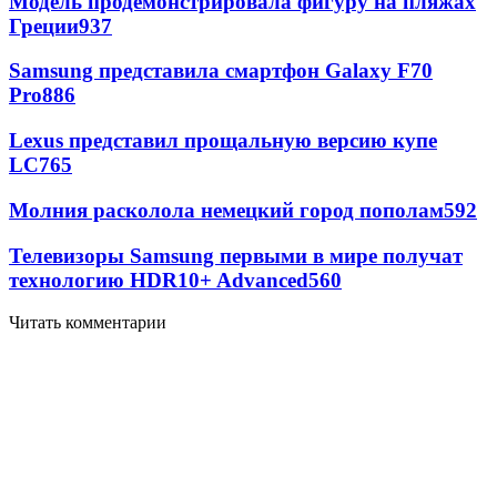
Модель продемонстрировала фигуру на пляжах
Греции
937
Samsung представила смартфон Galaxy F70
Pro
886
Lexus представил прощальную версию купе
LC
765
Молния расколола немецкий город пополам
592
Телевизоры Samsung первыми в мире получат
технологию HDR10+ Advanced
560
Читать комментарии