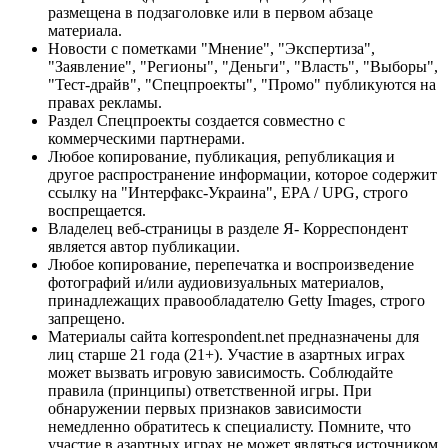
размещена в подзаголовке или в первом абзаце
материала.
Новости с пометками "Мнение", "Экспертиза",
"Заявление", "Регионы", "Деньги", "Власть", "Выборы",
"Тест-драйв", "Спецпроекты", "Промо" публикуются на
правах рекламы.
Раздел Спецпроекты создается совместно с
коммерческими партнерами.
Любое копирование, публикация, републикация и
другое распространение информации, которое содержит
ссылку на "Интерфакс-Украина", EPA / UPG, строго
воспрещается.
Владелец веб-страницы в разделе Я- Корреспондент
является автор публикации.
Любое копирование, перепечатка и воспроизведение
фотографий и/или аудиовизуальных материалов,
принадлежащих правообладателю Getty Images, строго
запрещено.
Материалы сайта korrespondent.net предназначены для
лиц старше 21 года (21+). Участие в азартных играх
может вызвать игровую зависимость. Соблюдайте
правила (принципы) ответственной игры. При
обнаружении первых признаков зависимости
немедленно обратитесь к специалисту. Помните, что
участие в азартных играх не может являться источником