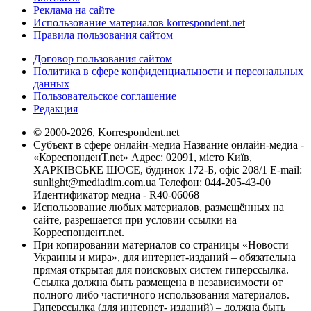
Реклама на сайте
Использование материалов korrespondent.net
Правила пользования сайтом
Договор пользования сайтом
Политика в сфере конфиденциальности и персональных
данных
Пользовательское соглашение
Редакция
© 2000-2026, Korrespondent.net
Субъект в сфере онлайн-медиа Название онлайн-медиа -
«КореспонденТ.net» Адрес: 02091, місто Київ,
ХАРКІВСЬКЕ ШОСЕ, будинок 172-Б, офіс 208/1 E-mail:
sunlight@mediadim.com.ua
Телефон: 044-205-43-00
Идентификатор медиа - R40-06068
Использование любых материалов, размещённых на
сайте, разрешается при условии ссылки на
Корреспондент.net.
При копировании материалов со страницы «Новости
Украины и мира», для интернет-изданий – обязательна
прямая открытая для поисковых систем гиперссылка.
Ссылка должна быть размещена в независимости от
полного либо частичного использования материалов.
Гиперссылка (для интернет- изданий) – должна быть