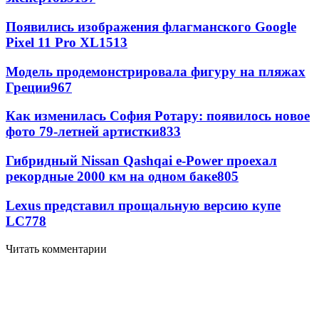
Появились изображения флагманского Google
Pixel 11 Pro XL
1513
Модель продемонстрировала фигуру на пляжах
Греции
967
Как изменилась София Ротару: появилось новое
фото 79-летней артистки
833
Гибридный Nissan Qashqai e-Power проехал
рекордные 2000 км на одном баке
805
Lexus представил прощальную версию купе
LC
778
Читать комментарии