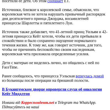
посетили ее дети. Об этом
сообщает
ET.
Источники, близкие к королевской семье, объяснили, что
королевская чета не хотела нарушать привычный распорядок
дня десятилетнего принца Джорджа, восьмилетней
принцессы Шарлотты и пятилетнего Луи.
Источник также добавляет, что 41-летний принц Уильям и 42-
летняя принцесса Кейт хотели, чтобы их дети пребывали в
спокойствии и было сохранено ощущение нормального
течения жизни. К тому же, как говорит источник, для того,
чтобы не причинять беспокойство своим наследникам,
королевская чета приложила определенные усилия.
Дети с матерью не виделись лично, но общались с ней по
FaceTime.
Ранее сообщалось, что принцесса Уэльская
вернулась домой
из больницы после операции на брюшной полости.
В Букингемском дворце опровергли слухи об онкологии
Кейт Миддлтон
Новини від
Корреспондент.net
в Telegram та WhatsApp.
Підписуйтесь на наші