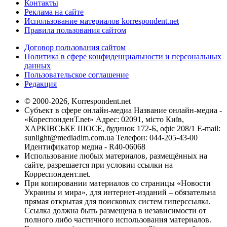
Контакты
Реклама на сайте
Использование материалов korrespondent.net
Правила пользования сайтом
Договор пользования сайтом
Политика в сфере конфиденциальности и персональных
данных
Пользовательское соглашение
Редакция
© 2000-2026, Korrespondent.net
Субъект в сфере онлайн-медиа Название онлайн-медиа -
«КореспонденТ.net» Адрес: 02091, місто Київ,
ХАРКІВСЬКЕ ШОСЕ, будинок 172-Б, офіс 208/1 E-mail:
sunlight@mediadim.com.ua
Телефон: 044-205-43-00
Идентификатор медиа - R40-06068
Использование любых материалов, размещённых на
сайте, разрешается при условии ссылки на
Корреспондент.net.
При копировании материалов со страницы «Новости
Украины и мира», для интернет-изданий – обязательна
прямая открытая для поисковых систем гиперссылка.
Ссылка должна быть размещена в независимости от
полного либо частичного использования материалов.