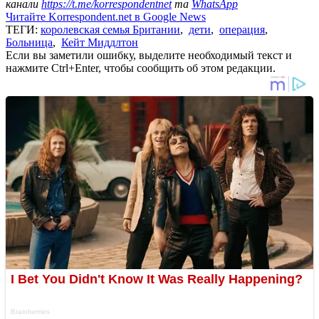
канали
https://t.me/korrespondentnet
та
WhatsApp
Читайте Korrespondent.net в Google News
ТЕГИ:
королевская семья Британии
,
дети
,
операция
,
Больница
,
Кейт Миддлтон
Если вы заметили ошибку, выделите необходимый текст и
нажмите Ctrl+Enter, чтобы сообщить об этом редакции.