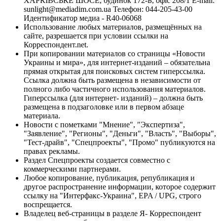
ХАРКІВСЬКЕ ШОСЕ, будинок 172-Б, офіс 208/1 E-mail:
sunlight@mediadim.com.ua
Телефон: 044-205-43-00
Идентификатор медиа - R40-06068
Использование любых материалов, размещённых на
сайте, разрешается при условии ссылки на
Корреспондент.net.
При копировании материалов со страницы «Новости
Украины и мира», для интернет-изданий – обязательна
прямая открытая для поисковых систем гиперссылка.
Ссылка должна быть размещена в независимости от
полного либо частичного использования материалов.
Гиперссылка (для интернет- изданий) – должна быть
размещена в подзаголовке или в первом абзаце
материала.
Новости с пометками "Мнение", "Экспертиза",
"Заявление", "Регионы", "Деньги", "Власть", "Выборы",
"Тест-драйв", "Спецпроекты", "Промо" публикуются на
правах рекламы.
Раздел Спецпроекты создается совместно с
коммерческими партнерами.
Любое копирование, публикация, републикация и
другое распространение информации, которое содержит
ссылку на "Интерфакс-Украина", EPA / UPG, строго
воспрещается.
Владелец веб-страницы в разделе Я- Корреспондент