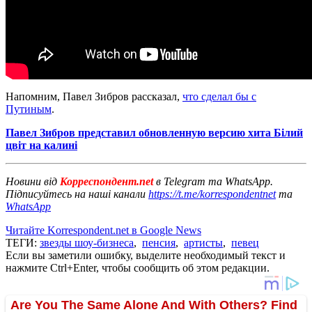
Напомним, Павел Зибров рассказал,
что сделал бы с
Путиным
.
Павел Зибров представил обновленную версию хита Білий
цвіт на калині
Новини від
Корреспондент.net
в Telegram та WhatsApp.
Підписуйтесь на наші канали
https://t.me/korrespondentnet
та
WhatsApp
Читайте Korrespondent.net в Google News
ТЕГИ:
звезды шоу-бизнеса
,
пенсия
,
артисты
,
певец
Если вы заметили ошибку, выделите необходимый текст и
нажмите Ctrl+Enter, чтобы сообщить об этом редакции.