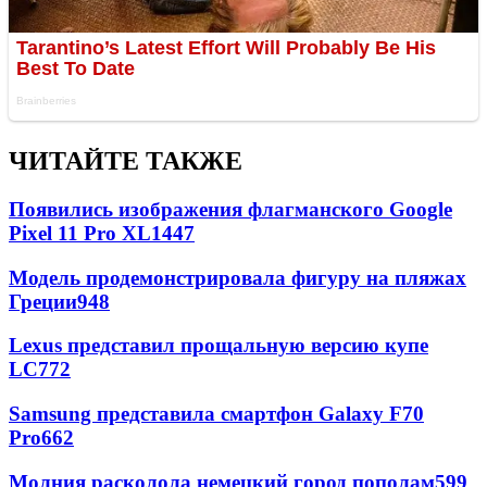
ЧИТАЙТЕ ТАКЖЕ
Появились изображения флагманского Google
Pixel 11 Pro XL
1447
Модель продемонстрировала фигуру на пляжах
Греции
948
Lexus представил прощальную версию купе
LC
772
Samsung представила смартфон Galaxy F70
Pro
662
Молния расколола немецкий город пополам
599