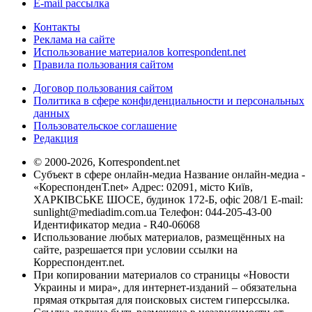
E-mail рассылка
Контакты
Реклама на сайте
Использование материалов korrespondent.net
Правила пользования сайтом
Договор пользования сайтом
Политика в сфере конфиденциальности и персональных
данных
Пользовательское соглашение
Редакция
© 2000-2026, Korrespondent.net
Субъект в сфере онлайн-медиа Название онлайн-медиа -
«КореспонденТ.net» Адрес: 02091, місто Київ,
ХАРКІВСЬКЕ ШОСЕ, будинок 172-Б, офіс 208/1 E-mail:
sunlight@mediadim.com.ua
Телефон: 044-205-43-00
Идентификатор медиа - R40-06068
Использование любых материалов, размещённых на
сайте, разрешается при условии ссылки на
Корреспондент.net.
При копировании материалов со страницы «Новости
Украины и мира», для интернет-изданий – обязательна
прямая открытая для поисковых систем гиперссылка.