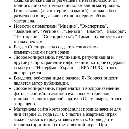
Ссылка должна быть размещена в независимости от
полного либо частичного использования материалов.
Гиперссылка (для интернет- изданий) – должна быть
размещена в подзаголовке или в первом абзаце
материала.
Новости с пометками "Мнение", "Экспертиза",
"Заявление", "Регионы", "Деньги", "Власть", "Выборы",
"Тест-драйв", "Спецпроекты", "Промо" публикуются на
правах рекламы.
Раздел Спецпроекты создается совместно с
коммерческими партнерами.
Любое копирование, публикация, републикация и
другое распространение информации, которое содержит
ссылку на "Интерфакс-Украина", EPA / UPG, строго
воспрещается.
Владелец веб-страницы в разделе Я- Корреспондент
является автор публикации.
Любое копирование, перепечатка и воспроизведение
фотографий и/или аудиовизуальных материалов,
принадлежащих правообладателю Getty Images, строго
запрещено.
Материалы сайта korrespondent.net предназначены для
лиц старше 21 года (21+). Участие в азартных играх
может вызвать игровую зависимость. Соблюдайте
правила (принципы) ответственной игры. При