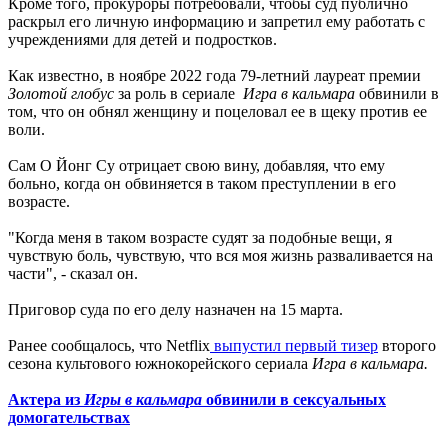
Кроме того, прокуроры потребовали, чтобы суд публично
раскрыл его личную информацию и запретил ему работать с
учреждениями для детей и подростков.
Как известно, в ноябре 2022 года 79-летний лауреат премии
Золотой глобус
за роль в сериале
Игра в кальмара
обвинили в
том, что он обнял женщину и поцеловал ее в щеку против ее
воли.
Сам О Йонг Су отрицает свою вину, добавляя, что ему
больно, когда он обвиняется в таком преступлении в его
возрасте.
"Когда меня в таком возрасте судят за подобные вещи, я
чувствую боль, чувствую, что вся моя жизнь разваливается на
части", - сказал он.
Приговор суда по его делу назначен на 15 марта.
Ранее сообщалось, что Netflix
выпустил первый тизер
второго
сезона культового южнокорейского сериала
Игра в кальмара.
Актера из
Игры в кальмара
обвинили в сексуальных
домогательствах