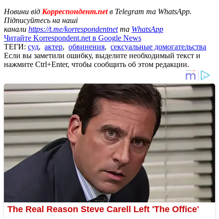
Новини від
Корреспондент.net
в Telegram та WhatsApp.
Підписуйтесь на наші
канали
https://t.me/korrespondentnet
та
WhatsApp
Читайте Korrespondent.net в Google News
ТЕГИ:
суд
,
актер
,
обвинения
,
сексуальные домогательства
Если вы заметили ошибку, выделите необходимый текст и
нажмите Ctrl+Enter, чтобы сообщить об этом редакции.