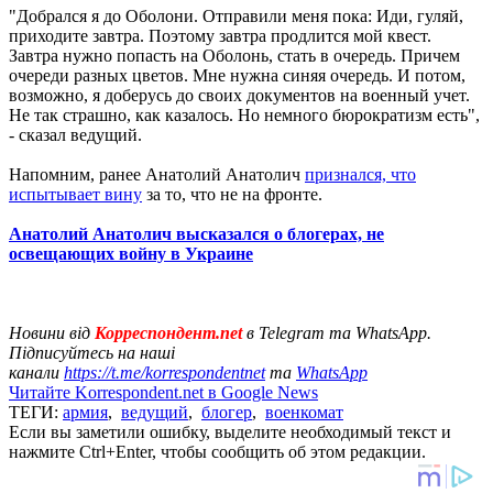
"Добрался я до Оболони. Отправили меня пока: Иди, гуляй,
приходите завтра. Поэтому завтра продлится мой квест.
Завтра нужно попасть на Оболонь, стать в очередь. Причем
очереди разных цветов. Мне нужна синяя очередь. И потом,
возможно, я доберусь до своих документов на военный учет.
Не так страшно, как казалось. Но немного бюрократизм есть",
- сказал ведущий.
Напомним, ранее Анатолий Анатолич
признался, что
испытывает вину
за то, что не на фронте.
Анатолий Анатолич высказался о блогерах, не
освещающих войну в Украине
Новини від
Корреспондент.net
в Telegram та WhatsApp.
Підписуйтесь на наші
канали
https://t.me/korrespondentnet
та
WhatsApp
Читайте Korrespondent.net в Google News
ТЕГИ:
армия
,
ведущий
,
блогер
,
военкомат
Если вы заметили ошибку, выделите необходимый текст и
нажмите Ctrl+Enter, чтобы сообщить об этом редакции.