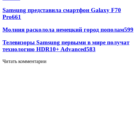
Samsung представила смартфон Galaxy F70
Pro
661
Молния расколола немецкий город пополам
599
Телевизоры Samsung первыми в мире получат
технологию HDR10+ Advanced
583
Читать комментарии