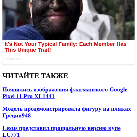
ЧИТАЙТЕ ТАКЖЕ
Появились изображения флагманского Google
Pixel 11 Pro XL
1441
Модель продемонстрировала фигуру на пляжах
Греции
948
Lexus представил прощальную версию купе
LC
771