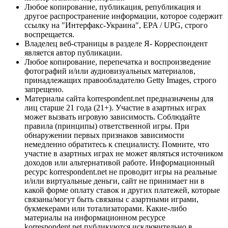
Любое копирование, публикация, републикация и
другое распространение информации, которое содержит
ссылку на "Интерфакс-Украина", EPA / UPG, строго
воспрещается.
Владелец веб-страницы в разделе Я- Корреспондент
является автор публикации.
Любое копирование, перепечатка и воспроизведение
фотографий и/или аудиовизуальных материалов,
принадлежащих правообладателю Getty Images, строго
запрещено.
Материалы сайта korrespondent.net предназначены для
лиц старше 21 года (21+). Участие в азартных играх
может вызвать игровую зависимость. Соблюдайте
правила (принципы) ответственной игры. При
обнаружении первых признаков зависимости
немедленно обратитесь к специалисту. Помните, что
участие в азартных играх не может являться источником
доходов или альтернативой работе. Информационный
ресурс korrespondent.net не проводит игры на реальные
и/или виртуальные деньги, сайт не принимает ни в
какой форме оплату ставок и других платежей, которые
связаны/могут быть связаны с азартными играми,
букмекерами или тотализаторами. Какие-либо
материалы на информационном ресурсе
korrespondent.net публикуются исключительно в