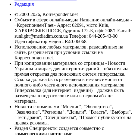
Редакция
© 2000-2026, Korrespondent.net
Субъект в сфере онлайн-медиа Название онлайн-медиа -
«КореспонденТ.net» Адрес: 02091, місто Київ,
ХАРКІВСЬКЕ ШОСЕ, будинок 172-Б, офіс 208/1 E-mail:
sunlight@mediadim.com.ua
Телефон: 044-205-43-00
Идентификатор медиа - R40-06068
Использование любых материалов, размещённых на
сайте, разрешается при условии ссылки на
Корреспондент.net.
При копировании материалов со страницы «Новости
Украины и мира», для интернет-изданий – обязательна
прямая открытая для поисковых систем гиперссылка.
Ссылка должна быть размещена в независимости от
полного либо частичного использования материалов.
Гиперссылка (для интернет- изданий) – должна быть
размещена в подзаголовке или в первом абзаце
материала.
Новости с пометками "Мнение", "Экспертиза",
"Заявление", "Регионы", "Деньги", "Власть", "Выборы",
"Тест-драйв", "Спецпроекты", "Промо" публикуются на
правах рекламы.
Раздел Спецпроекты создается совместно с
коммерческими партнерами.