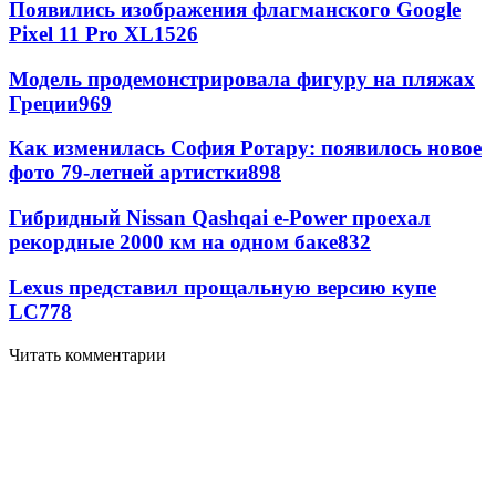
Появились изображения флагманского Google
Pixel 11 Pro XL
1526
Модель продемонстрировала фигуру на пляжах
Греции
969
Как изменилась София Ротару: появилось новое
фото 79-летней артистки
898
Гибридный Nissan Qashqai e-Power проехал
рекордные 2000 км на одном баке
832
Lexus представил прощальную версию купе
LC
778
Читать комментарии