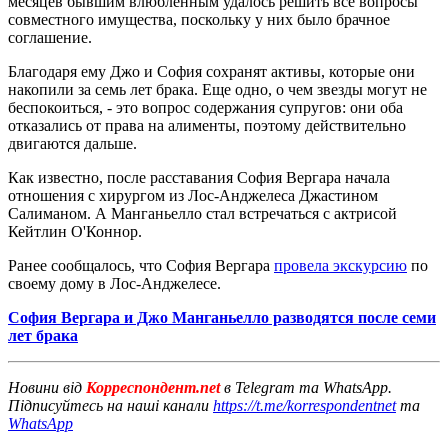
месяцев бывшим влюбленным удалось решить все вопросы
совместного имущества, поскольку у них было брачное
соглашение.
Благодаря ему Джо и София сохранят активы, которые они
накопили за семь лет брака. Еще одно, о чем звезды могут не
беспокоиться, - это вопрос содержания супругов: они оба
отказались от права на алименты, поэтому действительно
двигаются дальше.
Как известно, после расставания София Вергара начала
отношения с хирургом из Лос-Анджелеса Джастином
Салиманом. А Манганьелло стал встречаться с актрисой
Кейтлин О'Коннор.
Ранее сообщалось, что София Вергара
провела экскурсию
по
своему дому в Лос-Анджелесе.
София Вергара и Джо Манганьелло разводятся после семи
лет брака
Новини від
Корреспондент.net
в Telegram та WhatsApp.
Підписуйтесь на наші канали
https://t.me/korrespondentnet
та
WhatsApp