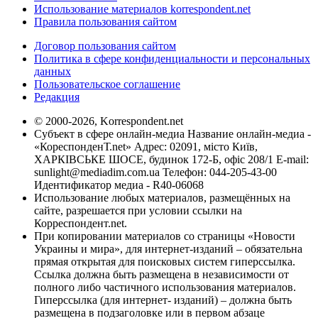
Использование материалов korrespondent.net
Правила пользования сайтом
Договор пользования сайтом
Политика в сфере конфиденциальности и персональных
данных
Пользовательское соглашение
Редакция
© 2000-2026, Korrespondent.net
Субъект в сфере онлайн-медиа Название онлайн-медиа -
«КореспонденТ.net» Адрес: 02091, місто Київ,
ХАРКІВСЬКЕ ШОСЕ, будинок 172-Б, офіс 208/1 E-mail:
sunlight@mediadim.com.ua
Телефон: 044-205-43-00
Идентификатор медиа - R40-06068
Использование любых материалов, размещённых на
сайте, разрешается при условии ссылки на
Корреспондент.net.
При копировании материалов со страницы «Новости
Украины и мира», для интернет-изданий – обязательна
прямая открытая для поисковых систем гиперссылка.
Ссылка должна быть размещена в независимости от
полного либо частичного использования материалов.
Гиперссылка (для интернет- изданий) – должна быть
размещена в подзаголовке или в первом абзаце