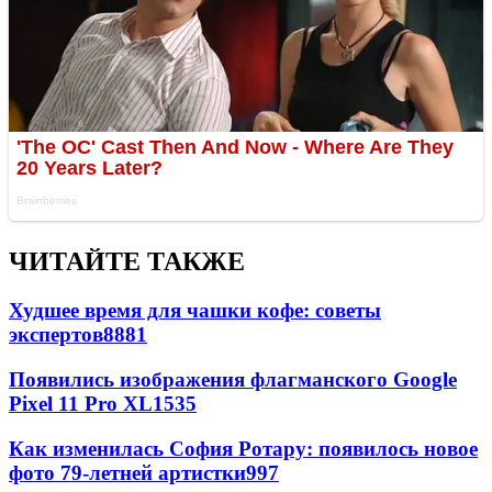
ЧИТАЙТЕ ТАКЖЕ
Худшее время для чашки кофе: советы
экспертов
8881
Появились изображения флагманского Google
Pixel 11 Pro XL
1535
Как изменилась София Ротару: появилось новое
фото 79-летней артистки
997