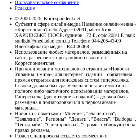
Пользовательское соглашение
Редакция
© 2000-2026, Korrespondent.net
Субъект в сфере онлайн-медиа Название онлайн-медиа -
«КореспонденТ.net» Адрес: 02091, місто Київ,
ХАРКІВСЬКЕ ШОСЕ, будинок 172-Б, офіс 208/1 E-mail:
sunlight@mediadim.com.ua
Телефон: 044-205-43-00
Идентификатор медиа - R40-06068
Использование любых материалов, размещённых на
сайте, разрешается при условии ссылки на
Корреспондент.net.
При копировании материалов со страницы «Новости
Украины и мира», для интернет-изданий – обязательна
прямая открытая для поисковых систем гиперссылка.
Ссылка должна быть размещена в независимости от
полного либо частичного использования материалов.
Гиперссылка (для интернет- изданий) – должна быть
размещена в подзаголовке или в первом абзаце
материала.
Новости с пометками "Мнение", "Экспертиза",
"Заявление", "Регионы", "Деньги", "Власть", "Выборы",
"Тест-драйв", "Спецпроекты", "Промо" публикуются на
правах рекламы.
Раздел Спецпроекты создается совместно с