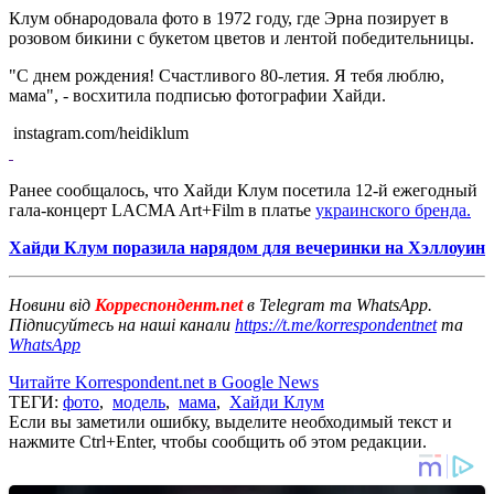
Клум обнародовала фото в 1972 году, где Эрна позирует в
розовом бикини с букетом цветов и лентой победительницы.
"С днем рождения! Счастливого 80-летия. Я тебя люблю,
мама", - восхитила подписью фотографии Хайди.
instagram.com/heidiklum
Ранее сообщалось, что Хайди Клум посетила 12-й ежегодный
гала-концерт LACMA Art+Film в платье
украинского бренда.
Хайди Клум поразила нарядом для вечеринки на Хэллоуин
Новини від
Корреспондент.net
в Telegram та WhatsApp.
Підписуйтесь на наші канали
https://t.me/korrespondentnet
та
WhatsApp
Читайте Korrespondent.net в Google News
ТЕГИ:
фото
,
модель
,
мама
,
Хайди Клум
Если вы заметили ошибку, выделите необходимый текст и
нажмите Ctrl+Enter, чтобы сообщить об этом редакции.