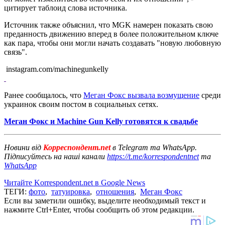
цитирует таблоид слова источника.
Источник также объяснил, что MGK намерен показать свою
преданность движению вперед в более положительном ключе
как пара, чтобы они могли начать создавать "новую любовную
связь".
instagram.com/machinegunkelly
Ранее сообщалось, что
Меган Фокс вызвала возмущение
среди
украинок своим постом в социальных сетях.
Меган Фокс и Machine Gun Kelly готовятся к свадьбе
Новини від
Корреспондент.net
в Telegram та WhatsApp.
Підписуйтесь на наші канали
https://t.me/korrespondentnet
та
WhatsApp
Читайте Korrespondent.net в Google News
ТЕГИ:
фото
,
татуировка
,
отношения
,
Меган Фокс
Если вы заметили ошибку, выделите необходимый текст и
нажмите Ctrl+Enter, чтобы сообщить об этом редакции.