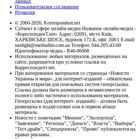
данных
Пользовательское соглашение
Редакция
© 2000-2026, Korrespondent.net
Субъект в сфере онлайн-медиа Название онлайн-медиа -
«КореспонденТ.net» Адрес: 02091, місто Київ,
ХАРКІВСЬКЕ ШОСЕ, будинок 172-Б, офіс 208/1 E-mail:
sunlight@mediadim.com.ua
Телефон: 044-205-43-00
Идентификатор медиа - R40-06068
Использование любых материалов, размещённых на
сайте, разрешается при условии ссылки на
Корреспондент.net.
При копировании материалов со страницы «Новости
Украины и мира», для интернет-изданий – обязательна
прямая открытая для поисковых систем гиперссылка.
Ссылка должна быть размещена в независимости от
полного либо частичного использования материалов.
Гиперссылка (для интернет- изданий) – должна быть
размещена в подзаголовке или в первом абзаце
материала.
Новости с пометками "Мнение", "Экспертиза",
"Заявление", "Регионы", "Деньги", "Власть", "Выборы",
"Тест-драйв", "Спецпроекты", "Промо" публикуются на
правах рекламы.