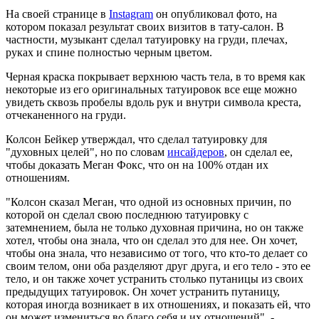
На своей странице в
Instagram
он опубликовал фото, на
котором показал результат своих визитов в тату-салон. В
частности, музыкант сделал татуировку на груди, плечах,
руках и спине полностью черным цветом.
Черная краска покрывает верхнюю часть тела, в то время как
некоторые из его оригинальных татуировок все еще можно
увидеть сквозь пробелы вдоль рук и внутри символа креста,
отчеканенного на груди.
Колсон Бейкер утверждал, что сделал татуировку для
"духовных целей", но по словам
инсайдеров
, он сделал ее,
чтобы доказать Меган Фокс, что он на 100% отдан их
отношениям.
"Колсон сказал Меган, что одной из основных причин, по
которой он сделал свою последнюю татуировку с
затемнением, была не только духовная причина, но он также
хотел, чтобы она знала, что он сделал это для нее. Он хочет,
чтобы она знала, что независимо от того, что кто-то делает со
своим телом, они оба разделяют друг друга, и его тело - это ее
тело, и он также хочет устранить столько путаницы из своих
предыдущих татуировок. Он хочет устранить путаницу,
которая иногда возникает в их отношениях, и показать ей, что
он может измениться во благо себя и их отношений", -