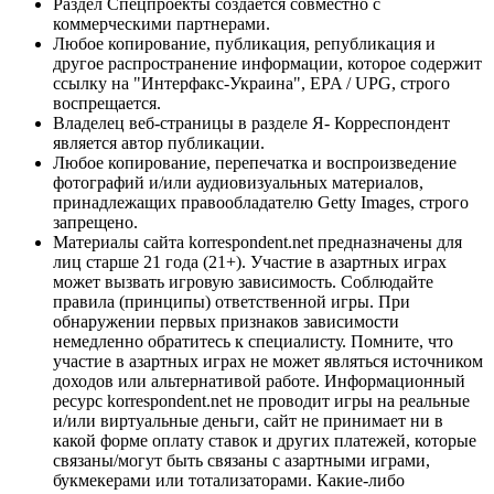
Раздел Спецпроекты создается совместно с
коммерческими партнерами.
Любое копирование, публикация, републикация и
другое распространение информации, которое содержит
ссылку на "Интерфакс-Украина", EPA / UPG, строго
воспрещается.
Владелец веб-страницы в разделе Я- Корреспондент
является автор публикации.
Любое копирование, перепечатка и воспроизведение
фотографий и/или аудиовизуальных материалов,
принадлежащих правообладателю Getty Images, строго
запрещено.
Материалы сайта korrespondent.net предназначены для
лиц старше 21 года (21+). Участие в азартных играх
может вызвать игровую зависимость. Соблюдайте
правила (принципы) ответственной игры. При
обнаружении первых признаков зависимости
немедленно обратитесь к специалисту. Помните, что
участие в азартных играх не может являться источником
доходов или альтернативой работе. Информационный
ресурс korrespondent.net не проводит игры на реальные
и/или виртуальные деньги, сайт не принимает ни в
какой форме оплату ставок и других платежей, которые
связаны/могут быть связаны с азартными играми,
букмекерами или тотализаторами. Какие-либо