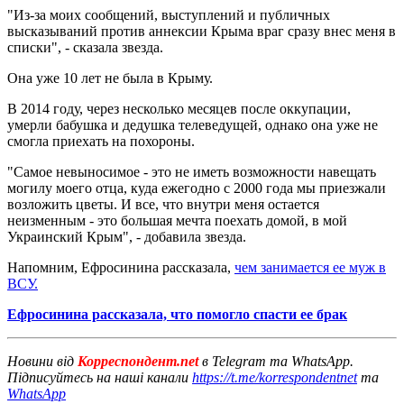
"Из-за моих сообщений, выступлений и публичных
высказываний против аннексии Крыма враг сразу внес меня в
списки", - сказала звезда.
Она уже 10 лет не была в Крыму.
В 2014 году, через несколько месяцев после оккупации,
умерли бабушка и дедушка телеведущей, однако она уже не
смогла приехать на похороны.
"Самое невыносимое - это не иметь возможности навещать
могилу моего отца, куда ежегодно с 2000 года мы приезжали
возложить цветы. И все, что внутри меня остается
неизменным - это большая мечта поехать домой, в мой
Украинский Крым", - добавила звезда.
Напомним, Ефросинина рассказала,
чем занимается ее муж в
ВСУ.
Ефросинина рассказала, что помогло спасти ее брак
Новини від
Корреспондент.net
в Telegram та WhatsApp.
Підписуйтесь на наші канали
https://t.me/korrespondentnet
та
WhatsApp