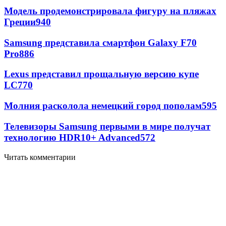
Модель продемонстрировала фигуру на пляжах
Греции
940
Samsung представила смартфон Galaxy F70
Pro
886
Lexus представил прощальную версию купе
LC
770
Молния расколола немецкий город пополам
595
Телевизоры Samsung первыми в мире получат
технологию HDR10+ Advanced
572
Читать комментарии