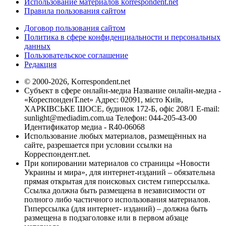
Использование материалов korrespondent.net
Правила пользования сайтом
Договор пользования сайтом
Политика в сфере конфиденциальности и персональных
данных
Пользовательское соглашение
Редакция
© 2000-2026, Korrespondent.net
Субъект в сфере онлайн-медиа Название онлайн-медиа -
«КореспонденТ.net» Адрес: 02091, місто Київ,
ХАРКІВСЬКЕ ШОСЕ, будинок 172-Б, офіс 208/1 E-mail:
sunlight@mediadim.com.ua
Телефон: 044-205-43-00
Идентификатор медиа - R40-06068
Использование любых материалов, размещённых на
сайте, разрешается при условии ссылки на
Корреспондент.net.
При копировании материалов со страницы «Новости
Украины и мира», для интернет-изданий – обязательна
прямая открытая для поисковых систем гиперссылка.
Ссылка должна быть размещена в независимости от
полного либо частичного использования материалов.
Гиперссылка (для интернет- изданий) – должна быть
размещена в подзаголовке или в первом абзаце