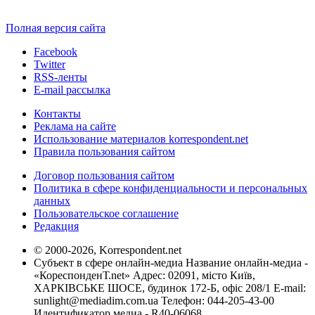
Полная версия сайта
Facebook
Twitter
RSS-ленты
E-mail рассылка
Контакты
Реклама на сайте
Использование материалов korrespondent.net
Правила пользования сайтом
Договор пользования сайтом
Политика в сфере конфиденциальности и персональных
данных
Пользовательское соглашение
Редакция
© 2000-2026, Korrespondent.net
Субъект в сфере онлайн-медиа Название онлайн-медиа -
«КореспонденТ.net» Адрес: 02091, місто Київ,
ХАРКІВСЬКЕ ШОСЕ, будинок 172-Б, офіс 208/1 E-mail:
sunlight@mediadim.com.ua
Телефон: 044-205-43-00
Идентификатор медиа - R40-06068