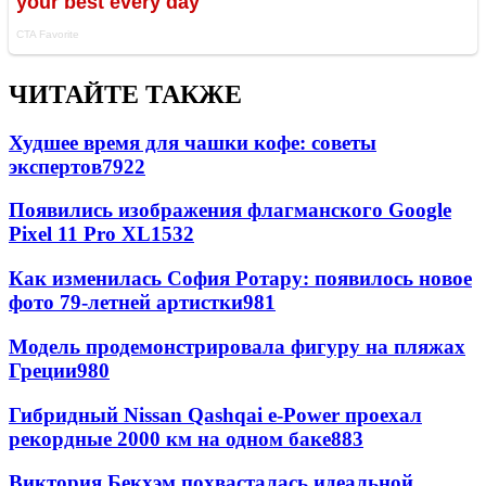
ЧИТАЙТЕ ТАКЖЕ
Худшее время для чашки кофе: советы
экспертов
7922
Появились изображения флагманского Google
Pixel 11 Pro XL
1532
Как изменилась София Ротару: появилось новое
фото 79-летней артистки
981
Модель продемонстрировала фигуру на пляжах
Греции
980
Гибридный Nissan Qashqai e-Power проехал
рекордные 2000 км на одном баке
883
Виктория Бекхэм похвасталась идеальной