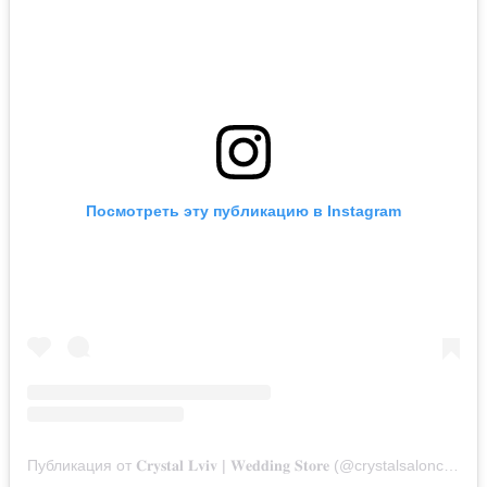
Посмотреть эту публикацию в Instagram
Публикация от 𝐂𝐫𝐲𝐬𝐭𝐚𝐥 𝐋𝐯𝐢𝐯 | 𝐖𝐞𝐝𝐝𝐢𝐧𝐠 𝐒𝐭𝐨𝐫𝐞 (@crystalsaloncomua)