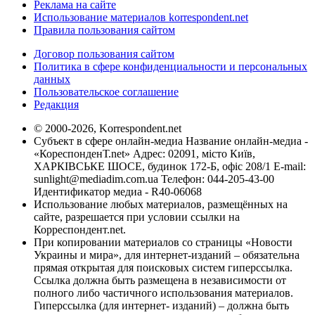
Реклама на сайте
Использование материалов korrespondent.net
Правила пользования сайтом
Договор пользования сайтом
Политика в сфере конфиденциальности и персональных
данных
Пользовательское соглашение
Редакция
© 2000-2026, Korrespondent.net
Субъект в сфере онлайн-медиа Название онлайн-медиа -
«КореспонденТ.net» Адрес: 02091, місто Київ,
ХАРКІВСЬКЕ ШОСЕ, будинок 172-Б, офіс 208/1 E-mail:
sunlight@mediadim.com.ua
Телефон: 044-205-43-00
Идентификатор медиа - R40-06068
Использование любых материалов, размещённых на
сайте, разрешается при условии ссылки на
Корреспондент.net.
При копировании материалов со страницы «Новости
Украины и мира», для интернет-изданий – обязательна
прямая открытая для поисковых систем гиперссылка.
Ссылка должна быть размещена в независимости от
полного либо частичного использования материалов.
Гиперссылка (для интернет- изданий) – должна быть