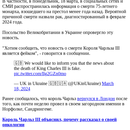
В частности, в понедельник, 18 марта, в социальных сетях и
СМИ распространилась информация о смерти 75-летнего
монарха, взошедшего на престол менее года назад. Вероятной
причиной смерти назвали рак, диагностированный в феврале
2024 года.
Посольство Великобритании в Украине опровергло эту
новость.
"Хотим сообщить, что новость о смерти Короля Чарльза ІІІ
является фейком", - говорится в сообщении.
🇬🇧 We would like to inform you that the news about
the death of King Charles III is fake.
pic.twitter.com/Ilg2GZn0mo
— UK in Ukraine 🇬🇧🇺🇦 (@UKinUkraine)
March
18, 2024
Ранее сообщалось, что король Чарльз
вернулся в Лондон
после
того, как почти неделю провел в своем загородном имении в
Норфолке, Сандрингеме.
Король Чарльз ІІІ объяснил, почему рассказал о своей
онкологии