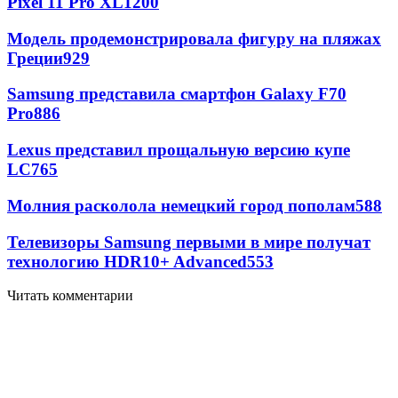
Pixel 11 Pro XL
1200
Модель продемонстрировала фигуру на пляжах
Греции
929
Samsung представила смартфон Galaxy F70
Pro
886
Lexus представил прощальную версию купе
LC
765
Молния расколола немецкий город пополам
588
Телевизоры Samsung первыми в мире получат
технологию HDR10+ Advanced
553
Читать комментарии