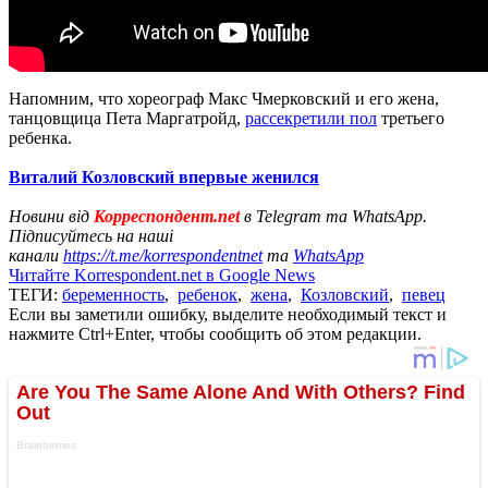
Напомним, что хореограф Макс Чмерковский и его жена,
танцовщица Пета Маргатройд,
рассекретили пол
третьего
ребенка.
Виталий Козловский впервые женился
Новини від
Корреспондент.net
в Telegram та WhatsApp.
Підписуйтесь на наші
канали
https://t.me/korrespondentnet
та
WhatsApp
Читайте Korrespondent.net в Google News
ТЕГИ:
беременность
,
ребенок
,
жена
,
Козловский
,
певец
Если вы заметили ошибку, выделите необходимый текст и
нажмите Ctrl+Enter, чтобы сообщить об этом редакции.