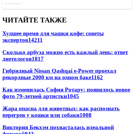
ЧИТАЙТЕ ТАКЖЕ
Худшее время для чашки кофе: советы
экспертов
14211
Сколько арбуза можно есть каждый день: ответ
диетологов
1817
Гибридный Nissan Qashqai e-Power проехал
рекордные 2000 км на одном баке
1162
Как изменилась София Ротару: появилось новое
фото 79-летней артистки
1045
Жара опасна для животных: как распознать
перегрев у кошки или собаки
1008
Виктория Бекхэм похвасталась идеальной
фигурой
843