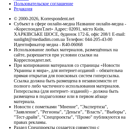
Пользовательское соглашение
Редакция
© 2000-2026, Korrespondent.net
Субъект в сфере онлайн-медиа Название онлайн-медиа -
«КореспонденТ.net» Адрес: 02091, місто Київ,
ХАРКІВСЬКЕ ШОСЕ, будинок 172-Б, офіс 208/1 E-mail:
sunlight@mediadim.com.ua
Телефон: 044-205-43-00
Идентификатор медиа - R40-06068
Использование любых материалов, размещённых на
сайте, разрешается при условии ссылки на
Корреспондент.net.
При копировании материалов со страницы «Новости
Украины и мира», для интернет-изданий – обязательна
прямая открытая для поисковых систем гиперссылка.
Ссылка должна быть размещена в независимости от
полного либо частичного использования материалов.
Гиперссылка (для интернет- изданий) – должна быть
размещена в подзаголовке или в первом абзаце
материала.
Новости с пометками "Мнение", "Экспертиза",
"Заявление", "Регионы", "Деньги", "Власть", "Выборы",
"Тест-драйв", "Спецпроекты", "Промо" публикуются на
правах рекламы.
Раздел Спецпроекты создается совместно с