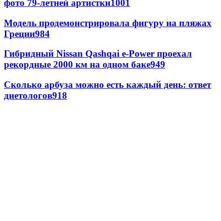
фото 79-летней артистки
1001
Модель продемонстрировала фигуру на пляжах
Греции
984
Гибридный Nissan Qashqai e-Power проехал
рекордные 2000 км на одном баке
949
Сколько арбуза можно есть каждый день: ответ
диетологов
918