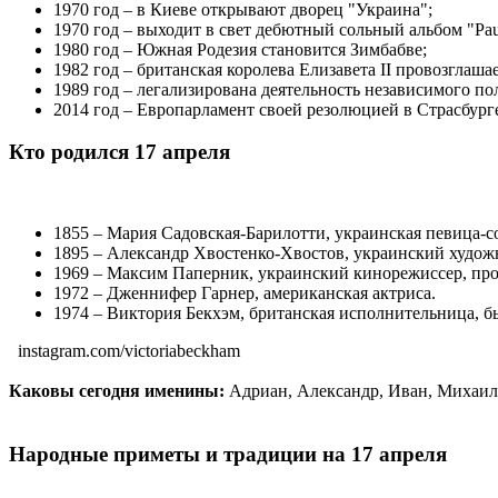
1970 год – в Киеве открывают дворец "Украина";
1970 год – выходит в свет дебютный сольный альбом "Paul
1980 год – Южная Родезия становится Зимбабве;
1982 год – британская королева Елизавета II провозгла
1989 год – легализирована деятельность независимого п
2014 год – Европарламент своей резолюцией в Страсбург
Кто родился 17 апреля
1855 – Мария Садовская-Барилотти, украинская певица-с
1895 – Александр Хвостенко-Хвостов, украинский худож
1969 – Максим Паперник, украинский кинорежиссер, пр
1972 – Дженнифер Гарнер, американская актриса.
1974 – Виктория Бекхэм, британская исполнительница, бы
instagram.com/victoriabeckham
Каковы сегодня именины:
Адриан, Александр, Иван, Михаил,
Народные приметы и традиции на 17 апреля