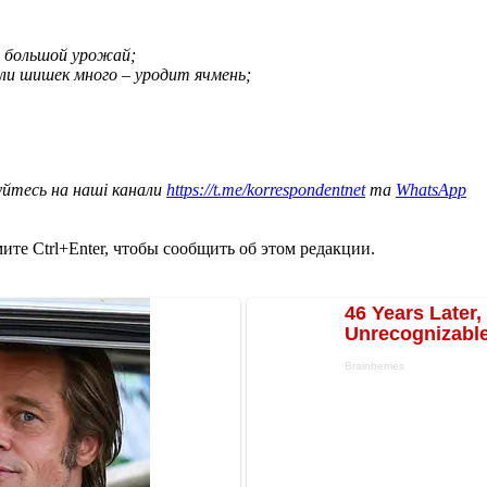
ь большой урожай;
сли шишек много – уродит ячмень;
уйтесь на наші канали
https://t.me/korrespondentnet
та
WhatsApp
те Ctrl+Enter, чтобы сообщить об этом редакции.