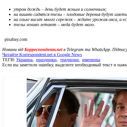
утром дождь – день будет ясным и солнечным;
на вишню садятся пчелы – плодовые деревья будут имет
на ольхе висит много сережек – ждите урожая овса, а е
пчелы лениво летают – меда будет мало.
pixabay.com
Новини від
Корреспондент.net
в Telegram та WhatsApp. Підпис
Читайте Korrespondent.net в Google News
ТЕГИ:
Украина
,
праздники
,
традиции
,
именины
Если вы заметили ошибку, выделите необходимый текст и нажми