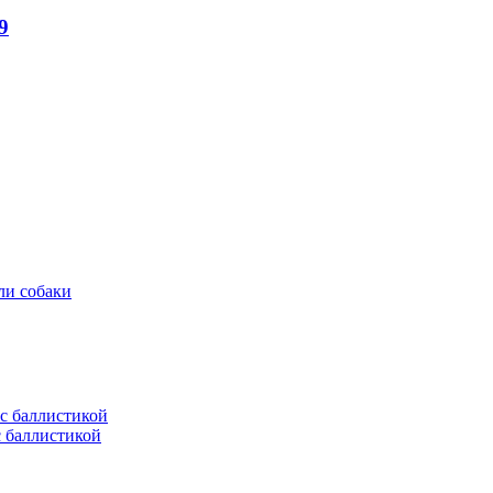
9
ли собаки
с баллистикой