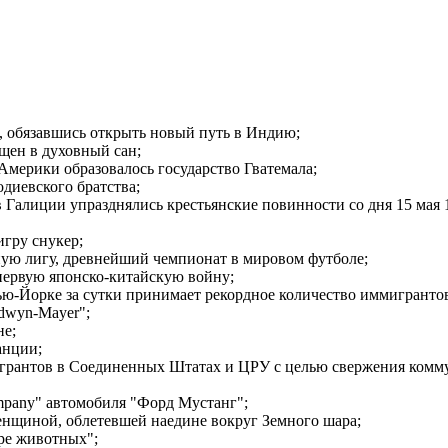
, обязавшись открыть новый путь в Индию;
щен в духовный сан;
Америки образовалось государство Гватемала;
диевского братства;
 Галиции упразднялись крестьянские повинности со дня 15 мая 1
гру снукер;
ную лигу, древнейший чемпионат в мировом футболе;
первую японско-китайскую войну;
ю-Йорке за сутки принимает рекордное количество иммигрантов
dwyn-Mayer";
не;
анции;
игрантов в Соединенных Штатах и ЦРУ с целью свержения комму
mpany" автомобиля "Форд Мустанг";
енщиной, облетевшей наедине вокруг Земного шара;
ре животных";