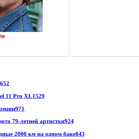
652
l 11 Pro XL
1529
реции
971
ото 79-летней артистки
924
дные 2000 км на одном баке
843