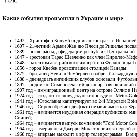
ГСЧС
Какие события произошли в Украине и мире
1492 – Христофор Колумб подписал контракт с Испанией
1607 – 21-летний Арман Жан дю Плеси де Ришелье посвя
1839 – после распада федерации республик Центральной 
1847 – арестован Тарас Шевченко как член Кирилло-Мефо
1848 – патентом австрийского императора Фердинанда I в
1856 – город Квебек провозглашен столицей Канады;
1875 – британец Невилл Чемберлен изобрел бильярдную и
1888 – двенадцать английских клубов основали Футболь
1895 – подписан Симоносекский договор, завершивший 
1907 год – иммиграционный центр на острове Эллис в Нь
1924 год – создают голливудскую киностудию "Metro-Gol
1941 год – Югославия капитулирует во 2-й Мировой Вой
1946 год – Сирия обретает де-факто независимость от Фр
1961 год – начинается неудачная операция кубинских эм
Свиней;
1964 год – начинается выпуск компанией "Ford Motor Co
1964 год – американка Джерри Мок становится первой ж
1968 год – впервые выходит в эфир телепрограмма "В ми