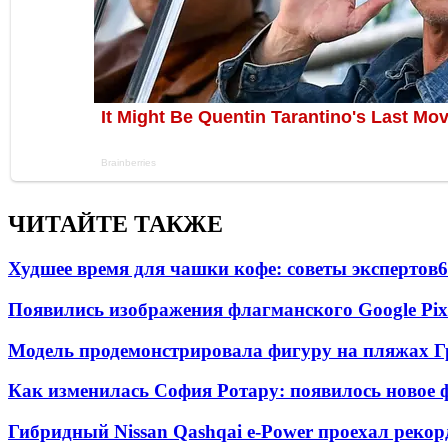
ЧИТАЙТЕ ТАКЖЕ
Худшее время для чашки кофе: советы экспертов
6
Появились изображения флагманского Google Pixe
Модель продемонстрировала фигуру на пляжах Г
Как изменилась София Ротару: появилось новое ф
Гибридный Nissan Qashqai e-Power проехал рекор