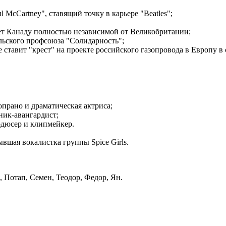
 McCartney", ставящий точку в карьере "Beatles";
шает Канаду полностью независимой от Великобритании;
ольского профсоюза "Солидарность";
е ставит "крест" на проекте российского газопровода в Европу
опрано и драматическая актриса;
ник-авангардист;
одюсер и клипмейкер.
вшая вокалистка группы Spice Girls.
 Потап, Семен, Теодор, Федор, Ян.