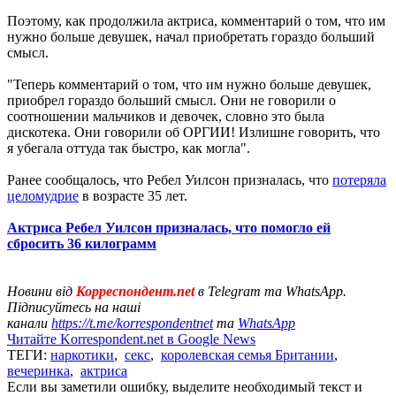
Поэтому, как продолжила актриса, комментарий о том, что им
нужно больше девушек, начал приобретать гораздо больший
смысл.
"Теперь комментарий о том, что им нужно больше девушек,
приобрел гораздо больший смысл. Они не говорили о
соотношении мальчиков и девочек, словно это была
дискотека. Они говорили об ОРГИИ! Излишне говорить, что
я убегала оттуда так быстро, как могла".
Ранее сообщалось, что Ребел Уилсон призналась, что
потеряла
целомудрие
в возрасте 35 лет.
Актриса Ребел Уилсон призналась, что помогло ей
сбросить 36 килограмм
Новини від
Корреспондент.net
в Telegram та WhatsApp.
Підписуйтесь на наші
канали
https://t.me/korrespondentnet
та
WhatsApp
Читайте Korrespondent.net в Google News
ТЕГИ:
наркотики
,
секс
,
королевская семья Британии
,
вечеринка
,
актриса
Если вы заметили ошибку, выделите необходимый текст и