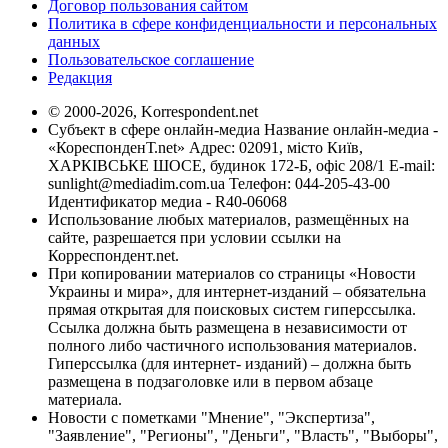
Договор пользования сайтом
Политика в сфере конфиденциальности и персональных
данных
Пользовательское соглашение
Редакция
© 2000-2026, Korrespondent.net
Субъект в сфере онлайн-медиа Название онлайн-медиа -
«КореспонденТ.net» Адрес: 02091, місто Київ,
ХАРКІВСЬКЕ ШОСЕ, будинок 172-Б, офіс 208/1 E-mail:
sunlight@mediadim.com.ua
Телефон: 044-205-43-00
Идентификатор медиа - R40-06068
Использование любых материалов, размещённых на
сайте, разрешается при условии ссылки на
Корреспондент.net.
При копировании материалов со страницы «Новости
Украины и мира», для интернет-изданий – обязательна
прямая открытая для поисковых систем гиперссылка.
Ссылка должна быть размещена в независимости от
полного либо частичного использования материалов.
Гиперссылка (для интернет- изданий) – должна быть
размещена в подзаголовке или в первом абзаце
материала.
Новости с пометками "Мнение", "Экспертиза",
"Заявление", "Регионы", "Деньги", "Власть", "Выборы",