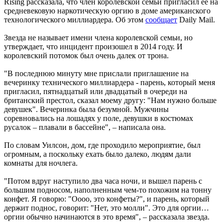
Rising рассказала, что член королевской семьи пригласил ее на
средневековую наркотическую оргию в доме американского
технологического миллиардера. Об этом
сообщает
Daily Mail.
Звезда не называет имени члена королевской семьи, но
утверждает, что инцидент произошел в 2014 году. И
королевский потомок был очень далек от трона.
"В последнюю минуту мне прислали приглашение на
вечеринку технического миллиардера - парень, который меня
пригласил, пятнадцатый или двадцатый в очереди на
британский престол, сказал моему другу: "Нам нужно больше
девушек". Вечеринка была безумной. Мужчины
соревновались на лошадях у поле, девушки в костюмах
русалок – плавали в бассейне", – написала она.
По словам Уилсон, дом, где проходило мероприятие, был
огромным, а поскольку ехать было далеко, людям дали
комнаты для ночлега.
"Потом вдруг наступило два часа ночи, и вышел парень с
большим подносом, наполненным чем-то похожим на тонну
конфет. Я говорю: "Оооо, это конфеты?", и парень, который
держит поднос, говорит: "Нет, это молли". Это для оргии…
оргии обычно начинаются в это время", – рассказала звезда.