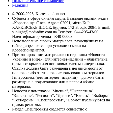
Пользовательское соглашение
Редакция
© 2000-2026, Korrespondent.net
Субъект в сфере онлайн-медиа Название онлайн-медиа -
«КореспонденТ.net» Адрес: 02091, місто Київ,
ХАРКІВСЬКЕ ШОСЕ, будинок 172-Б, офіс 208/1 E-mail:
sunlight@mediadim.com.ua
Телефон: 044-205-43-00
Идентификатор медиа - R40-06068
Использование любых материалов, размещённых на
сайте, разрешается при условии ссылки на
Корреспондент.net.
При копировании материалов со страницы «Новости
Украины и мира», для интернет-изданий – обязательна
прямая открытая для поисковых систем гиперссылка.
Ссылка должна быть размещена в независимости от
полного либо частичного использования материалов.
Гиперссылка (для интернет- изданий) – должна быть
размещена в подзаголовке или в первом абзаце
материала.
Новости с пометками "Мнение", "Экспертиза",
"Заявление", "Регионы", "Деньги", "Власть", "Выборы",
"Тест-драйв", "Спецпроекты", "Промо" публикуются на
правах рекламы.
Раздел Спецпроекты создается совместно с