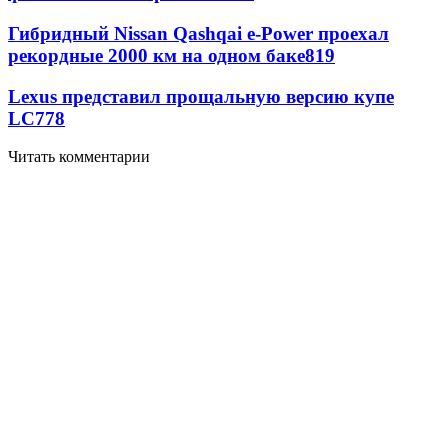
Гибридный Nissan Qashqai e-Power проехал
рекордные 2000 км на одном баке
819
Lexus представил прощальную версию купе
LC
778
Читать комментарии