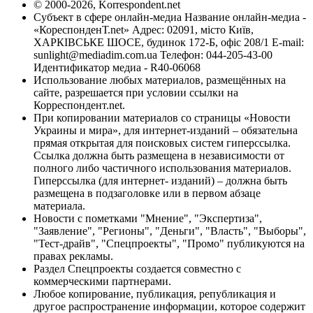
© 2000-2026, Korrespondent.net
Субъект в сфере онлайн-медиа Название онлайн-медиа -
«КореспонденТ.net» Адрес: 02091, місто Київ,
ХАРКІВСЬКЕ ШОСЕ, будинок 172-Б, офіс 208/1 E-mail:
sunlight@mediadim.com.ua
Телефон: 044-205-43-00
Идентификатор медиа - R40-06068
Использование любых материалов, размещённых на
сайте, разрешается при условии ссылки на
Корреспондент.net.
При копировании материалов со страницы «Новости
Украины и мира», для интернет-изданий – обязательна
прямая открытая для поисковых систем гиперссылка.
Ссылка должна быть размещена в независимости от
полного либо частичного использования материалов.
Гиперссылка (для интернет- изданий) – должна быть
размещена в подзаголовке или в первом абзаце
материала.
Новости с пометками "Мнение", "Экспертиза",
"Заявление", "Регионы", "Деньги", "Власть", "Выборы",
"Тест-драйв", "Спецпроекты", "Промо" публикуются на
правах рекламы.
Раздел Спецпроекты создается совместно с
коммерческими партнерами.
Любое копирование, публикация, републикация и
другое распространение информации, которое содержит