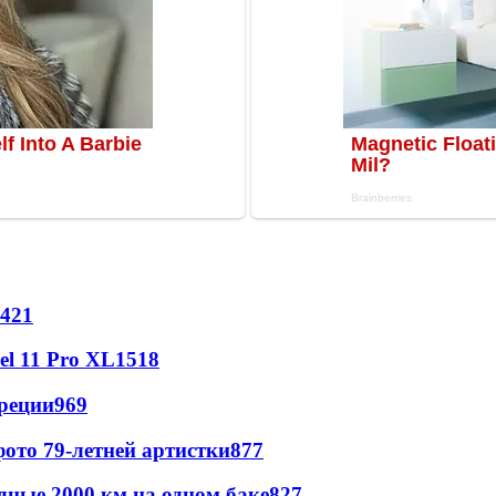
421
l 11 Pro XL
1518
реции
969
ото 79-летней артистки
877
дные 2000 км на одном баке
827