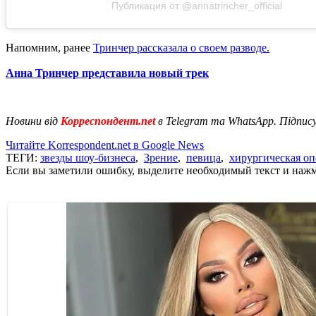
Публикация от @annatrincher_official
Напомним, ранее
Тринчер рассказала о своем разводе.
Анна Тринчер представила новый трек
Новини від
Корреспондент.net
в Telegram та WhatsApp. Підпис
Читайте Korrespondent.net в Google News
ТЕГИ:
звезды шоу-бизнеса
,
Зрение
,
певица
,
хирургическая оп
Если вы заметили ошибку, выделите необходимый текст и нажми