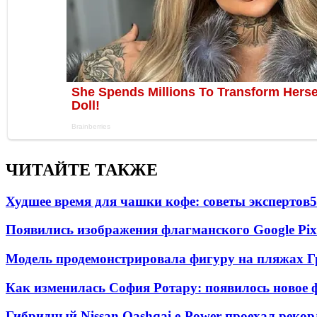
ЧИТАЙТЕ ТАКЖЕ
Худшее время для чашки кофе: советы экспертов
5
Появились изображения флагманского Google Pixe
Модель продемонстрировала фигуру на пляжах Г
Как изменилась София Ротару: появилось новое ф
Гибридный Nissan Qashqai e-Power проехал рекор