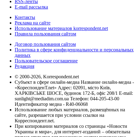
RSS-ленты
E-mail рассылка
Контакты
Реклама на сайте
Использование материалов korrespondent.net
Правила пользования сайтом
Договор пользования сайтом
Политика в сфере конфиденциальности и персональных
данных
Пользовательское соглашение
Редакция
© 2000-2026, Korrespondent.net
Субъект в сфере онлайн-медиа Название онлайн-медиа -
«КореспонденТ.net» Адрес: 02091, місто Київ,
ХАРКІВСЬКЕ ШОСЕ, будинок 172-Б, офіс 208/1 E-mail:
sunlight@mediadim.com.ua
Телефон: 044-205-43-00
Идентификатор медиа - R40-06068
Использование любых материалов, размещённых на
сайте, разрешается при условии ссылки на
Корреспондент.net.
При копировании материалов со страницы «Новости
Украины и мира», для интернет-изданий – обязательна