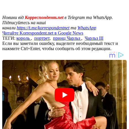
Новини від
Корреспондент.net
в Telegram та WhatsApp.
Підписуйтесь на наші
канали
https://t.me/korrespondentnet
та
WhatsApp
Читайте Korrespondent.net в Google News
ТЕГИ:
король
,
портрет
,
принц Чарльз
,
Чарльз ІІІ
Если вы заметили ошибку, выделите необходимый текст и
нажмите Ctrl+Enter, чтобы сообщить об этом редакции.