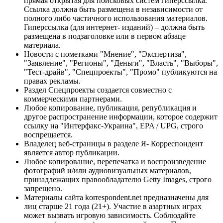
прямая открытая для поисковых систем гиперссылка.
Ссылка должна быть размещена в независимости от
полного либо частичного использования материалов.
Гиперссылка (для интернет- изданий) – должна быть
размещена в подзаголовке или в первом абзаце
материала.
Новости с пометками "Мнение", "Экспертиза",
"Заявление", "Регионы", "Деньги", "Власть", "Выборы",
"Тест-драйв", "Спецпроекты", "Промо" публикуются на
правах рекламы.
Раздел Спецпроекты создается совместно с
коммерческими партнерами.
Любое копирование, публикация, републикация и
другое распространение информации, которое содержит
ссылку на "Интерфакс-Украина", EPA / UPG, строго
воспрещается.
Владелец веб-страницы в разделе Я- Корреспондент
является автор публикации.
Любое копирование, перепечатка и воспроизведение
фотографий и/или аудиовизуальных материалов,
принадлежащих правообладателю Getty Images, строго
запрещено.
Материалы сайта korrespondent.net предназначены для
лиц старше 21 года (21+). Участие в азартных играх
может вызвать игровую зависимость. Соблюдайте