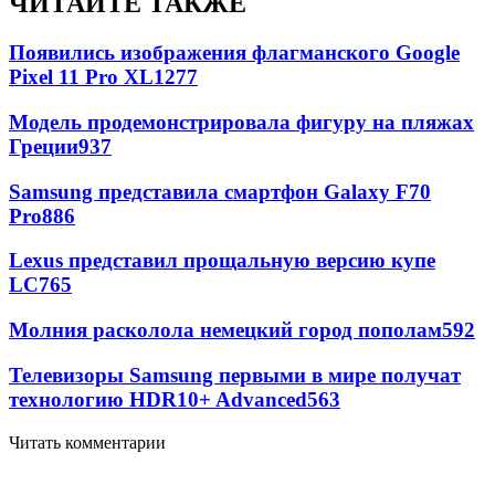
ЧИТАЙТЕ ТАКЖЕ
Появились изображения флагманского Google
Pixel 11 Pro XL
1277
Модель продемонстрировала фигуру на пляжах
Греции
937
Samsung представила смартфон Galaxy F70
Pro
886
Lexus представил прощальную версию купе
LC
765
Молния расколола немецкий город пополам
592
Телевизоры Samsung первыми в мире получат
технологию HDR10+ Advanced
563
Читать комментарии