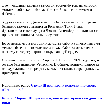
Это – масляная картина высотой восемь футов, на которой
монарх изображен в форме Уэльской гвардии с мечом и
бабочкой.
Художником стал Джонатан Ео. Он также автор портретов
бывшего премьер-министра Британии Тони Блэра,
британского телеведущего Дэвида Аттенборо и пакистанской
правозащитницы Малалы Юсуфзай.
Ео отметил, что в истории искусства бабочка символизирует
метаморфозу и возрождение, а также бабочка отсылает к
давнему интересу короля к окружающей среде.
Он начал писать портрет Чарльза III в июне 2021 года, когда
он еще был принцем Уэльским. В общем, монарх позировал
для художника четыре раза, каждая из таких встреч длилась,
примерно, час.
Напомним, ранее
Чарльз ІІІ вернулся к исполнению своих
обязанностей.
Король Чарльз ІІІ признался, как отреагировал на диагноз
рака