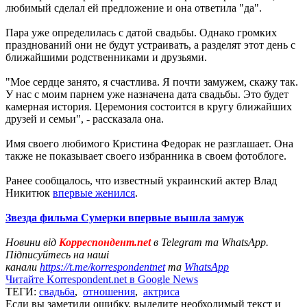
любимый сделал ей предложение и она ответила "да".
Пара уже определилась с датой свадьбы. Однако громких
празднований они не будут устраивать, а разделят этот день с
ближайшими родственниками и друзьями.
"Мое сердце занято, я счастлива. Я почти замужем, скажу так.
У нас с моим парнем уже назначена дата свадьбы. Это будет
камерная история. Церемония состоится в кругу ближайших
друзей и семьи", - рассказала она.
Имя своего любимого Кристина Федорак не разглашает. Она
также не показывает своего избранника в своем фотоблоге.
Ранее сообщалось, что известный украинский актер Влад
Никитюк
впервые женился
.
Звезда фильма Сумерки впервые вышла замуж
Новини від
Корреспондент.net
в Telegram та WhatsApp.
Підписуйтесь на наші
канали
https://t.me/korrespondentnet
та
WhatsApp
Читайте Korrespondent.net в Google News
ТЕГИ:
свадьба
,
отношения
,
актриса
Если вы заметили ошибку, выделите необходимый текст и