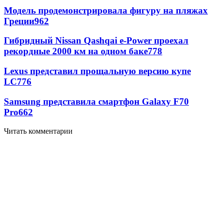
Модель продемонстрировала фигуру на пляжах
Греции
962
Гибридный Nissan Qashqai e-Power проехал
рекордные 2000 км на одном баке
778
Lexus представил прощальную версию купе
LC
776
Samsung представила смартфон Galaxy F70
Pro
662
Читать комментарии