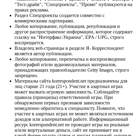
"Тест-драйв", "Спецпроекты", "Промо" публикуются на
правах рекламы.
Раздел Спецпроекты создается совместно с
коммерческими партнерами.
Любое копирование, публикация, републикация и
другое распространение информации, которое содержит
ссылку на "Интерфакс-Украина", EPA / UPG, строго
воспрещается.
Владелец веб-страницы в разделе Я- Корреспондент
является автор публикации.
Любое копирование, перепечатка и воспроизведение
фотографий и/или аудиовизуальных материалов,
принадлежащих правообладателю Getty Images, строго
запрещено.
Материалы сайта korrespondent.net предназначены для
лиц старше 21 года (21+). Участие в азартных играх
может вызвать игровую зависимость. Соблюдайте
правила (принципы) ответственной игры. При
обнаружении первых признаков зависимости
немедленно обратитесь к специалисту. Помните, что
участие в азартных играх не может являться источником
доходов или альтернативой работе. Информационный
ресурс korrespondent.net не проводит игры на реальные
и/или виртуальные деньги, сайт не принимает ни в
какой форме оплату ставок и других платежей, которые