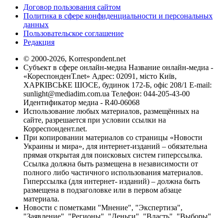
Договор пользования сайтом
Политика в сфере конфиденциальности и персональных
данных
Пользовательское соглашение
Редакция
© 2000-2026, Korrespondent.net
Субъект в сфере онлайн-медиа Название онлайн-медиа -
«КореспонденТ.net» Адрес: 02091, місто Київ,
ХАРКІВСЬКЕ ШОСЕ, будинок 172-Б, офіс 208/1 E-mail:
sunlight@mediadim.com.ua
Телефон: 044-205-43-00
Идентификатор медиа - R40-06068
Использование любых материалов, размещённых на
сайте, разрешается при условии ссылки на
Корреспондент.net.
При копировании материалов со страницы «Новости
Украины и мира», для интернет-изданий – обязательна
прямая открытая для поисковых систем гиперссылка.
Ссылка должна быть размещена в независимости от
полного либо частичного использования материалов.
Гиперссылка (для интернет- изданий) – должна быть
размещена в подзаголовке или в первом абзаце
материала.
Новости с пометками "Мнение", "Экспертиза",
"Заявление", "Регионы", "Деньги", "Власть", "Выборы",