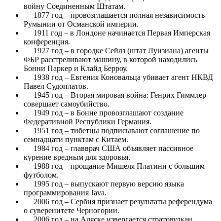
войну Соединенным Штатам.
1877 год – провозглашается полная независимость
Румынии от Османской империи.
1911 год – в Лондоне начинается Первая Имперская
конференция.
1927 год – в городке Сейлз (штат Луизиана) агенты
ФБР расстреливают машину, в которой находились
Бонни Паркер и Клайд Берроу.
1938 год – Евгения Коновальца убивает агент НКВД
Павел Судоплатов.
1945 год – Вторая мировая война: Генрих Гиммлер
совершает самоубийство.
1949 год – в Бонне провозглашают создание
Федеративной Республики Германия.
1951 год – тибетцы подписывают соглашение по
семнадцати пунктам с Китаем.
1984 год – главврач США объявляет пассивное
курение вредным для здоровья.
1988 год – прощание Мишеля Платини с большим
футболом.
1995 год – выпускают первую версию языка
программирования Java.
2006 год – Сербия признает результаты референдума
о суверенитете Черногории.
2006 год – на Аляске извергается стратовулкан