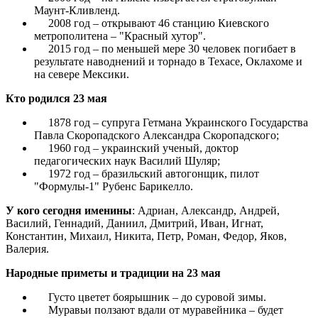
Маунт-Кливленд.
2008 год – открывают 46 станцию Киевского
метрополитена – "Красный хутор".
2015 год – по меньшей мере 30 человек погибает в
результате наводнений и торнадо в Техасе, Оклахоме и
на севере Мексики.
Кто родился 23 мая
1878 год – супруга Гетмана Украинского Государства
Павла Скоропадского Александра Скоропадского;
1960 год – украинский ученый, доктор
педагогических наук Василий Шуляр;
1972 год – бразильский автогонщик, пилот
"Формулы-1" Рубенс Барикелло.
У кого сегодня именины
: Адриан, Александр, Андрей,
Василий, Геннадий, Даниил, Дмитрий, Иван, Игнат,
Константин, Михаил, Никита, Петр, Роман, Федор, Яков,
Валерия.
Народные приметы и традиции на 23 мая
Густо цветет боярышник – до суровой зимы.
Муравьи ползают вдали от муравейника – будет