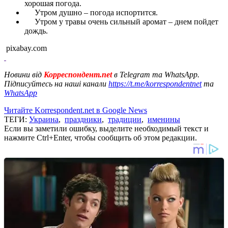
хорошая погода.
Утром душно – погода испортится.
Утром у травы очень сильный аромат – днем пойдет
дождь.
pixabay.com
Новини від
Корреспондент.net
в Telegram та WhatsApp.
Підписуйтесь на наші канали
https://t.me/korrespondentnet
та
WhatsApp
Читайте Korrespondent.net в Google News
ТЕГИ:
Украина
,
праздники
,
традиции
,
именины
Если вы заметили ошибку, выделите необходимый текст и
нажмите Ctrl+Enter, чтобы сообщить об этом редакции.