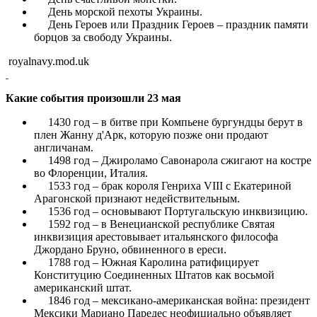
День морской пехоты Украины.
День Героев или Праздник Героев – праздник памяти
борцов за свободу Украины.
royalnavy.mod.uk
Какие события произошли 23 мая
1430 год – в битве при Компьене бургундцы берут в
плен Жанну д'Арк, которую позже они продают
англичанам.
1498 год – Джироламо Савонарола сжигают на костре
во Флоренции, Италия.
1533 год – брак короля Генриха VIII с Екатериной
Арагонской признают недействительным.
1536 год – основывают Португальскую инквизицию.
1592 год – в Венецианской республике Святая
инквизиция арестовывает итальянского философа
Джордано Бруно, обвиненного в ереси.
1788 год – Южная Каролина ратифицирует
Конституцию Соединенных Штатов как восьмой
американский штат.
1846 год – мексикано-американская война: президент
Мексики Мариано Паредес неофициально объявляет