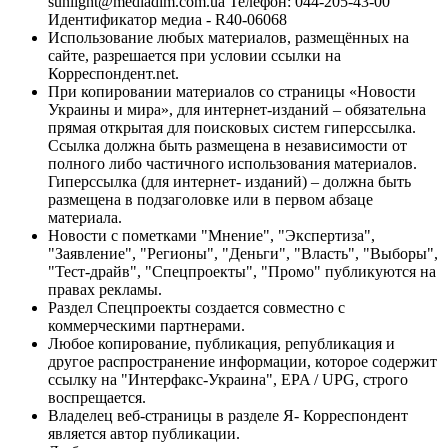
sunlight@mediadim.com.ua
Телефон: 044-205-43-00
Идентификатор медиа - R40-06068
Использование любых материалов, размещённых на
сайте, разрешается при условии ссылки на
Корреспондент.net.
При копировании материалов со страницы «Новости
Украины и мира», для интернет-изданий – обязательна
прямая открытая для поисковых систем гиперссылка.
Ссылка должна быть размещена в независимости от
полного либо частичного использования материалов.
Гиперссылка (для интернет- изданий) – должна быть
размещена в подзаголовке или в первом абзаце
материала.
Новости с пометками "Мнение", "Экспертиза",
"Заявление", "Регионы", "Деньги", "Власть", "Выборы",
"Тест-драйв", "Спецпроекты", "Промо" публикуются на
правах рекламы.
Раздел Спецпроекты создается совместно с
коммерческими партнерами.
Любое копирование, публикация, републикация и
другое распространение информации, которое содержит
ссылку на "Интерфакс-Украина", EPA / UPG, строго
воспрещается.
Владелец веб-страницы в разделе Я- Корреспондент
является автор публикации.