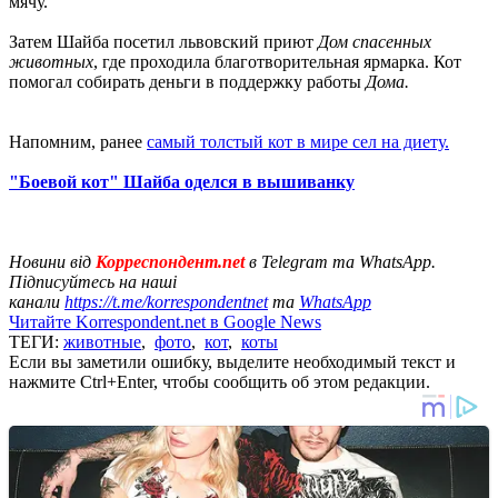
мячу.
Затем Шайба посетил львовский приют
Дом спасенных
животных
, где проходила благотворительная ярмарка. Кот
помогал собирать деньги в поддержку работы
Дома.
Напомним, ранее
самый толстый кот в мире сел на диету.
"Боевой кот" Шайба оделся в вышиванку
Новини від
Корреспондент.net
в Telegram та WhatsApp.
Підписуйтесь на наші
канали
https://t.me/korrespondentnet
та
WhatsApp
Читайте Korrespondent.net в Google News
ТЕГИ:
животные
,
фото
,
кот
,
коты
Если вы заметили ошибку, выделите необходимый текст и
нажмите Ctrl+Enter, чтобы сообщить об этом редакции.