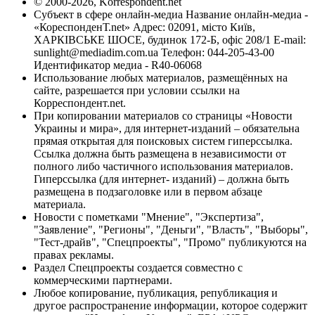
© 2000-2026, Korrespondent.net
Субъект в сфере онлайн-медиа Название онлайн-медиа -
«КореспонденТ.net» Адрес: 02091, місто Київ,
ХАРКІВСЬКЕ ШОСЕ, будинок 172-Б, офіс 208/1 E-mail:
sunlight@mediadim.com.ua
Телефон: 044-205-43-00
Идентификатор медиа - R40-06068
Использование любых материалов, размещённых на
сайте, разрешается при условии ссылки на
Корреспондент.net.
При копировании материалов со страницы «Новости
Украины и мира», для интернет-изданий – обязательна
прямая открытая для поисковых систем гиперссылка.
Ссылка должна быть размещена в независимости от
полного либо частичного использования материалов.
Гиперссылка (для интернет- изданий) – должна быть
размещена в подзаголовке или в первом абзаце
материала.
Новости с пометками "Мнение", "Экспертиза",
"Заявление", "Регионы", "Деньги", "Власть", "Выборы",
"Тест-драйв", "Спецпроекты", "Промо" публикуются на
правах рекламы.
Раздел Спецпроекты создается совместно с
коммерческими партнерами.
Любое копирование, публикация, републикация и
другое распространение информации, которое содержит