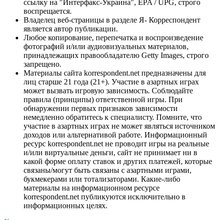
ссылку на "Интерфакс-Украина", EPA / UPG, строго
воспрещается.
Владелец веб-страницы в разделе Я- Корреспондент
является автор публикации.
Любое копирование, перепечатка и воспроизведение
фотографий и/или аудиовизуальных материалов,
принадлежащих правообладателю Getty Images, строго
запрещено.
Материалы сайта korrespondent.net предназначены для
лиц старше 21 года (21+). Участие в азартных играх
может вызвать игровую зависимость. Соблюдайте
правила (принципы) ответственной игры. При
обнаружении первых признаков зависимости
немедленно обратитесь к специалисту. Помните, что
участие в азартных играх не может являться источником
доходов или альтернативой работе. Информационный
ресурс korrespondent.net не проводит игры на реальные
и/или виртуальные деньги, сайт не принимает ни в
какой форме оплату ставок и других платежей, которые
связаны/могут быть связаны с азартными играми,
букмекерами или тотализаторами. Какие-либо
материалы на информационном ресурсе
korrespondent.net публикуются исключительно в
информационных целях.