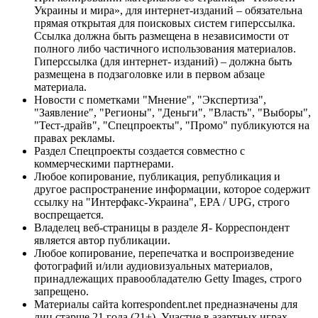
Украины и мира», для интернет-изданий – обязательна
прямая открытая для поисковых систем гиперссылка.
Ссылка должна быть размещена в независимости от
полного либо частичного использования материалов.
Гиперссылка (для интернет- изданий) – должна быть
размещена в подзаголовке или в первом абзаце
материала.
Новости с пометками "Мнение", "Экспертиза",
"Заявление", "Регионы", "Деньги", "Власть", "Выборы",
"Тест-драйв", "Спецпроекты", "Промо" публикуются на
правах рекламы.
Раздел Спецпроекты создается совместно с
коммерческими партнерами.
Любое копирование, публикация, републикация и
другое распространение информации, которое содержит
ссылку на "Интерфакс-Украина", EPA / UPG, строго
воспрещается.
Владелец веб-страницы в разделе Я- Корреспондент
является автор публикации.
Любое копирование, перепечатка и воспроизведение
фотографий и/или аудиовизуальных материалов,
принадлежащих правообладателю Getty Images, строго
запрещено.
Материалы сайта korrespondent.net предназначены для
лиц старше 21 года (21+). Участие в азартных играх