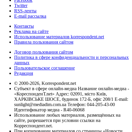
Facebook
Twitter
RSS-ленты
E-mail рассылка
Контакты
Реклама на сайте
Использование материалов korrespondent.net
Правила пользования сайтом
Договор пользования сайтом
Политика в сфере конфиденциальности и персональных
данных
Пользовательское соглашение
Редакция
© 2000-2026, Korrespondent.net
Субъект в сфере онлайн-медиа Название онлайн-медиа -
«КореспонденТ.net» Адрес: 02091, місто Київ,
ХАРКІВСЬКЕ ШОСЕ, будинок 172-Б, офіс 208/1 E-mail:
sunlight@mediadim.com.ua
Телефон: 044-205-43-00
Идентификатор медиа - R40-06068
Использование любых материалов, размещённых на
сайте, разрешается при условии ссылки на
Корреспондент.net.
При копировании материалов со страницы «Новости