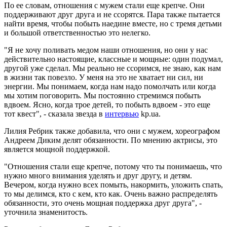
По ее словам, отношения с мужем стали еще крепче. Они
поддерживают друг друга и не ссорятся. Пара также пытается
найти время, чтобы побыть наедине вместе, но с тремя детьми
и большой ответственностью это нелегко.
"Я не хочу поливать медом наши отношения, но они у нас
действительно настоящие, классные и мощные: один подумал,
другой уже сделал. Мы реально не ссоримся, не знаю, как нам
в жизни так повезло. У меня на это не хватает ни сил, ни
энергии. Мы понимаем, когда нам надо помолчать или когда
мы хотим поговорить. Мы постоянно стремимся побыть
вдвоем. Ясно, когда трое детей, то побыть вдвоем - это еще
тот квест", - сказала звезда в
интервью
kp.ua.
Лилия Ребрик также добавила, что они с мужем, хореографом
Андреем Диким делят обязанности. По мнению актрисы, это
является мощной поддержкой.
"Отношения стали еще крепче, потому что ты понимаешь, что
нужно много внимания уделять и друг другу, и детям.
Вечером, когда нужно всех помыть, накормить, уложить спать,
то мы делимся, кто с кем, кто как. Очень важно распределять
обязанности, это очень мощная поддержка друг друга", -
уточнила знаменитость.