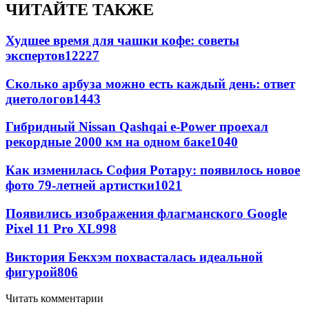
ЧИТАЙТЕ ТАКЖЕ
Худшее время для чашки кофе: советы
экспертов
12227
Сколько арбуза можно есть каждый день: ответ
диетологов
1443
Гибридный Nissan Qashqai e-Power проехал
рекордные 2000 км на одном баке
1040
Как изменилась София Ротару: появилось новое
фото 79-летней артистки
1021
Появились изображения флагманского Google
Pixel 11 Pro XL
998
Виктория Бекхэм похвасталась идеальной
фигурой
806
Читать комментарии