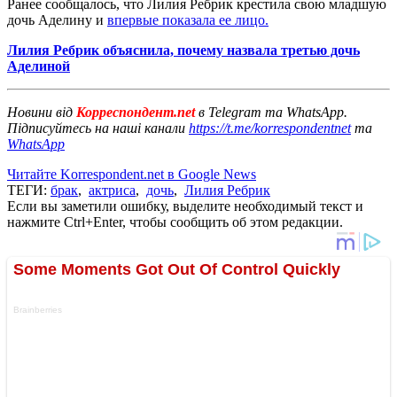
Ранее сообщалось, что Лилия Ребрик крестила свою младшую
дочь Аделину и
впервые показала ее лицо.
Лилия Ребрик объяснила, почему назвала третью дочь
Аделиной
Новини від
Корреспондент.net
в Telegram та WhatsApp.
Підписуйтесь на наші канали
https://t.me/korrespondentnet
та
WhatsApp
Читайте Korrespondent.net в Google News
ТЕГИ:
брак
,
актриса
,
дочь
,
Лилия Ребрик
Если вы заметили ошибку, выделите необходимый текст и
нажмите Ctrl+Enter, чтобы сообщить об этом редакции.