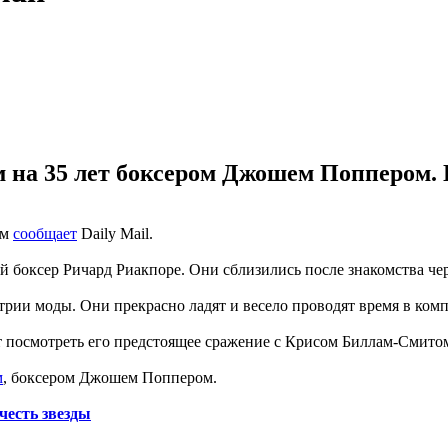
на 35 лет боксером Джошем Поппером. П
ом
сообщает
Daily Mail.
й боксер Ричард Риакпоре. Они сблизились после знакомства че
рии моды. Они прекрасно ладят и весело проводят время в компа
 посмотреть его предстоящее сражение с Крисом Биллам-Смитом
м
, боксером Джошем Поппером.
честь звезды