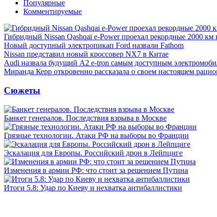
Популярные
Комментируемые
Гибридный Nissan Qashqai e-Power проехал рекордные 2000 км 
Новый доступный электропикап Ford назвали Fathom
Nissan представил новый кроссовер NX7 в Китае
Audi назвала будущий A2 e-tron самым доступным электромоби
Миранда Керр откровенно рассказала о своем настоящем рацио
Сюжеты
Банкет генералов. Последствия взрыва в Москве
Грязные технологии. Атаки РФ на выборы во Франции
Эскалация для Европы. Российский дрон в Лейпциге
Изменения в армии РФ: что стоит за решением Путина
Итоги 5.8: Удар по Киеву и нехватка антибаллистики