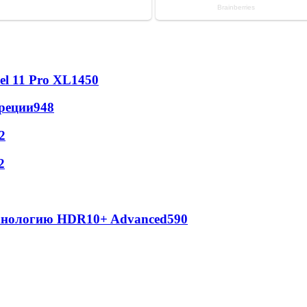
l 11 Pro XL
1450
реции
948
2
2
ехнологию HDR10+ Advanced
590