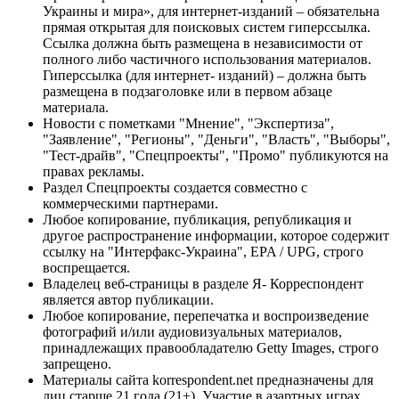
Украины и мира», для интернет-изданий – обязательна
прямая открытая для поисковых систем гиперссылка.
Ссылка должна быть размещена в независимости от
полного либо частичного использования материалов.
Гиперссылка (для интернет- изданий) – должна быть
размещена в подзаголовке или в первом абзаце
материала.
Новости с пометками "Мнение", "Экспертиза",
"Заявление", "Регионы", "Деньги", "Власть", "Выборы",
"Тест-драйв", "Спецпроекты", "Промо" публикуются на
правах рекламы.
Раздел Спецпроекты создается совместно с
коммерческими партнерами.
Любое копирование, публикация, републикация и
другое распространение информации, которое содержит
ссылку на "Интерфакс-Украина", EPA / UPG, строго
воспрещается.
Владелец веб-страницы в разделе Я- Корреспондент
является автор публикации.
Любое копирование, перепечатка и воспроизведение
фотографий и/или аудиовизуальных материалов,
принадлежащих правообладателю Getty Images, строго
запрещено.
Материалы сайта korrespondent.net предназначены для
лиц старше 21 года (21+). Участие в азартных играх