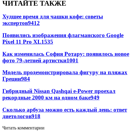
ЧИТАЙТЕ ТАКЖЕ
Худшее время для чашки кофе: советы
экспертов
9412
Появились изображения флагманского Google
Pixel 11 Pro XL
1535
Как изменилась София Ротару: появилось новое
фото 79-летней артистки
1001
Модель продемонстрировала фигуру на пляжах
Греции
984
Гибридный Nissan Qashqai e-Power проехал
рекордные 2000 км на одном баке
949
Сколько арбуза можно есть каждый день: ответ
диетологов
918
Читать комментарии