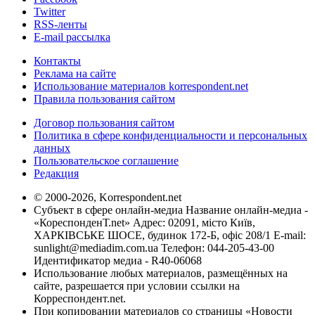
Twitter
RSS-ленты
E-mail рассылка
Контакты
Реклама на сайте
Использование материалов korrespondent.net
Правила пользования сайтом
Договор пользования сайтом
Политика в сфере конфиденциальности и персональных
данных
Пользовательское соглашение
Редакция
© 2000-2026, Korrespondent.net
Субъект в сфере онлайн-медиа Название онлайн-медиа -
«КореспонденТ.net» Адрес: 02091, місто Київ,
ХАРКІВСЬКЕ ШОСЕ, будинок 172-Б, офіс 208/1 E-mail:
sunlight@mediadim.com.ua
Телефон: 044-205-43-00
Идентификатор медиа - R40-06068
Использование любых материалов, размещённых на
сайте, разрешается при условии ссылки на
Корреспондент.net.
При копировании материалов со страницы «Новости