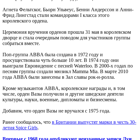
Агнета Фельтског, Бьорн Ульвеус, Бенни Андерссон и Анни-
Фрид Лингстад ​​стали командорами I класса этого
королевского ордена.
Церемония вручения орденов прошла 31 мая в королевском
дворце и стала очередным поводом для участников группы
собраться вместе.
Поп-группа ABBA была создана в 1972 году и
просуществовала чуть больше 10 лет. В 1974 году они
выиграли Евровидение с песней Waterloo. В 2000-х годах по
песням группы создали мюзикл Mamma Mia. В марте 2010
года ABBA были занесены в Зал славы рок-н-ролла.
Кроме музыкантов ABBA, королевские награды и, в том
числе, орден Вазы получили и другие шведские деятели
культуры, науки, военные, дипломаты и бизнесмены.
Добавим, что орден Вазы не вручался с 1975 года.
Ранее сообщалось, что
в Британии выпустят марки в честь 30-
летия Spice Girls
.
Впервые с 1968 года опубликуют неизданные записи Луи