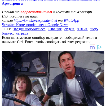
Армстронга
Новини від
Корреспондент.net
в Telegram та WhatsApp.
Підписуйтесь на наші
канали
https://t.me/korrespondentnet
та
WhatsApp
Читайте Korrespondent.net в Google News
ТЕГИ:
звезды шоу-бизнеса
,
Швеция
,
орден
,
ABBA
,
шоу-
бизнес
,
награда
Если вы заметили ошибку, выделите необходимый текст и
нажмите Ctrl+Enter, чтобы сообщить об этом редакции.