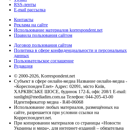
RSS-ленты
E-mail рассылка
Контакты
Реклама на сайте
Использование материалов korrespondent.net
Правила пользования сайтом
Договор пользования сайтом
Политика в сфере конфиденциальности и персональных
данных
Пользовательское соглашение
Редакция
© 2000-2026, Korrespondent.net
Субъект в сфере онлайн-медиа Название онлайн-медиа -
«КореспонденТ.net» Адрес: 02091, місто Київ,
ХАРКІВСЬКЕ ШОСЕ, будинок 172-Б, офіс 208/1 E-mail:
sunlight@mediadim.com.ua
Телефон: 044-205-43-00
Идентификатор медиа - R40-06068
Использование любых материалов, размещённых на
сайте, разрешается при условии ссылки на
Корреспондент.net.
При копировании материалов со страницы «Новости
Украины и мира», для интернет-изданий – обязательна