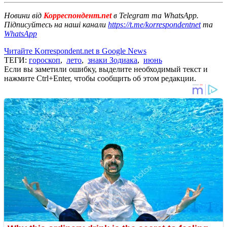
Новини від
Корреспондент.net
в Telegram та WhatsApp.
Підписуйтесь на наші канали
https://t.me/korrespondentnet
та
WhatsApp
Читайте Korrespondent.net в Google News
ТЕГИ:
гороскоп
,
лето
,
знаки Зодиака
,
июнь
Если вы заметили ошибку, выделите необходимый текст и
нажмите Ctrl+Enter, чтобы сообщить об этом редакции.