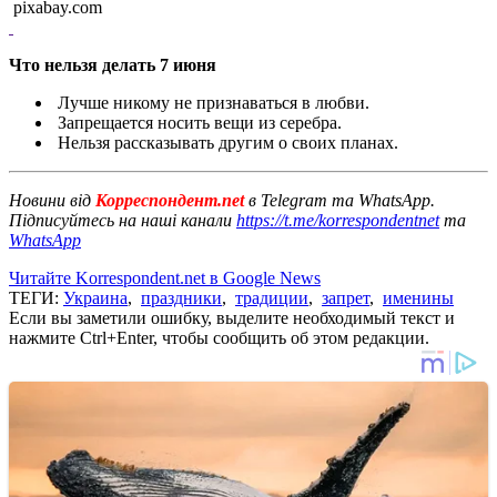
pixabay.com
Что нельзя делать 7 июня
Лучше никому не признаваться в любви.
Запрещается носить вещи из серебра.
Нельзя рассказывать другим о своих планах.
Новини від
Корреспондент.net
в Telegram та WhatsApp.
Підписуйтесь на наші канали
https://t.me/korrespondentnet
та
WhatsApp
Читайте Korrespondent.net в Google News
ТЕГИ:
Украина
,
праздники
,
традиции
,
запрет
,
именины
Если вы заметили ошибку, выделите необходимый текст и
нажмите Ctrl+Enter, чтобы сообщить об этом редакции.