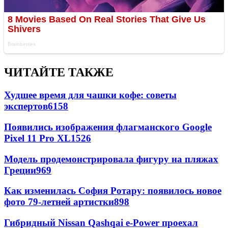
ЧИТАЙТЕ ТАКЖЕ
Худшее время для чашки кофе: советы
экспертов
6158
Появились изображения флагманского Google
Pixel 11 Pro XL
1526
Модель продемонстрировала фигуру на пляжах
Греции
969
Как изменилась София Ротару: появилось новое
фото 79-летней артистки
898
Гибридный Nissan Qashqai e-Power проехал