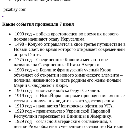
pixabay.com
Какие события произошли 7 июня
1099 год – войска крестоносцев во время их первого
похода начинают осаду Иерусалима.
1498 - Колумб отправляется в свое третье путешествие в
Новый Свет, во время которого открывает современный
остров Гаити.
1775 год – Соединенные Колонии меняют свое
название на Соединенные Штаты Америки.
1903 год – в Берлине французский ученый Кюри
объявляет об открытии нового химического элемента –
полония, названного в честь родины его жены-польки
Марии Склодовской-Кюри.
1905 год – японские войска берут Сахалин.
1919 год – в Нью-Йорке впервые проводят письменные
тесты для получения водительского удостоверения.
1919 год – начинается Чортковская офензива УГА.
1920 год – правительство Украинской Народной
Республики переезжает из Винницы в Жмеринку.
1929 год – согласно Латеранским соглашениям, в
центре Рима образуют суверенное государство Ватикан.