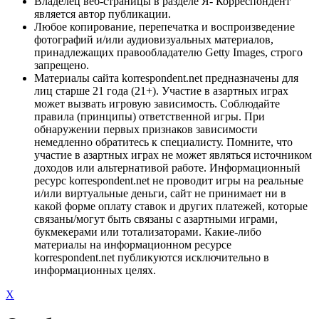
Владелец веб-страницы в разделе Я- Корреспондент
является автор публикации.
Любое копирование, перепечатка и воспроизведение
фотографий и/или аудиовизуальных материалов,
принадлежащих правообладателю Getty Images, строго
запрещено.
Материалы сайта korrespondent.net предназначены для
лиц старше 21 года (21+). Участие в азартных играх
может вызвать игровую зависимость. Соблюдайте
правила (принципы) ответственной игры. При
обнаружении первых признаков зависимости
немедленно обратитесь к специалисту. Помните, что
участие в азартных играх не может являться источником
доходов или альтернативой работе. Информационный
ресурс korrespondent.net не проводит игры на реальные
и/или виртуальные деньги, сайт не принимает ни в
какой форме оплату ставок и других платежей, которые
связаны/могут быть связаны с азартными играми,
букмекерами или тотализаторами. Какие-либо
материалы на информационном ресурсе
korrespondent.net публикуются исключительно в
информационных целях.
X