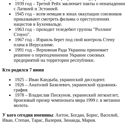
1939 год – Третий Рейх заключает пакты о ненападении
с Латвией и Эстонией.
1945 год – всем немцам в зонах оккупации союзников
приказывают смотреть фильмы о преступлениях
нацистов в Бухенвальде.
1963 год – проходит теледебют группы "Роллинг
Стоунз".
1967 год – Израиль берет под свой контроль Стену
плача в Иерусалиме.
1991 год – Верховная Рада Украины принимает
решение о переподчинении Украине союзных
предприятий на территории республики.
Кто родился 7 июня
1925 – Иван Кандыба, украинский диссидент.
1926 – Анатолий Базилевич, украинский художник-
график
1978 – Владислав Пискунов, украинский легкоатлет,
бронзовый призер чемпионата мира 1999 г. в метании
молота.
У кого сегодня именины
: Антон, Богдан, Борис, Василий,
Иван, Степан, Тарас, Валерия, Зинаида, Мария.