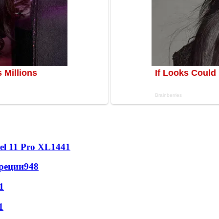
l 11 Pro XL
1441
реции
948
1
1