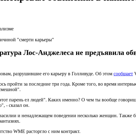
ричиной "смерти карьеры"
уратура Лос-Анджелеса не предъявила об
овам, разрушившие его карьеру в Голливуде. Об этом
сообщает
V
лось пройти за последние три года. Кроме того, во время интервь
"смешной".
этот парень ел людей". Каких именно? О чем ты вообще говориш
, - сказал он.
м насилии и ненадлежащем поведении несколько женщин. Также 
антазиях.
ентство WME расторгло с ним контракт.