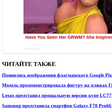
ЧИТАЙТЕ ТАКЖЕ
Появились изображения флагманского Google Pixe
Модель продемонстрировала фигуру на пляжах Г
Lexus представил прощальную версию купе LC
77
Samsung представила смартфон Galaxy F70 Pro
66