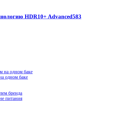
ехнологию HDR10+ Advanced
583
на одном баке
лем бренда
не питания