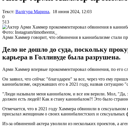
Текст:
Валігура Марина
, 18 июня 2024, 12:03
0
513
Фото: Instagram/timotheemx_
Арми Хаммер говорит, что обвинения в каннибализме стали п
Дело не дошло до суда, поскольку прок
карьера в Голливуде была разрушена.
Арми Хаммер впервые прокомментировал обвинения, по его сл
Он заявил, что сейчас "благодарен" за все, через что ему приш
каннибализме, окружавших его в 2021 году, назвав ситуацию 
"Люди называли меня каннибалом, и все им верили. Мол, "Да, 
должен есть людей! Как я стану каннибалом?! Это было странно"
Отмечается, что в 2021 году Хаммера обвинили в сексуально
присылал женщинам о своих каннибалистских и сексуальных ф
Из-за обвинений актера уволили из нескольких проектов, а аг