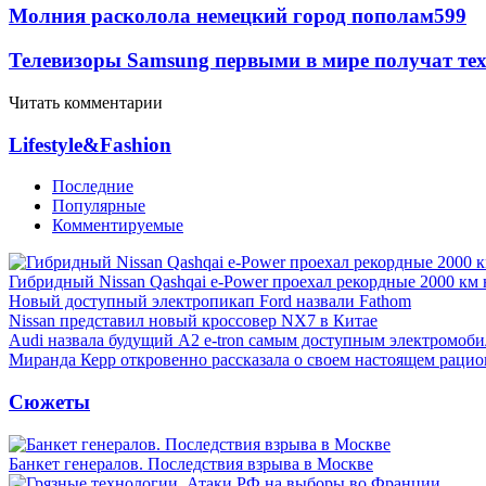
Молния расколола немецкий город пополам
599
Телевизоры Samsung первыми в мире получат т
Читать комментарии
Lifestyle&Fashion
Последние
Популярные
Комментируемые
Гибридный Nissan Qashqai e-Power проехал рекордные 2000 км 
Новый доступный электропикап Ford назвали Fathom
Nissan представил новый кроссовер NX7 в Китае
Audi назвала будущий A2 e-tron самым доступным электромоби
Миранда Керр откровенно рассказала о своем настоящем рацио
Сюжеты
Банкет генералов. Последствия взрыва в Москве