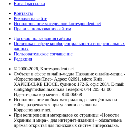
E-mail рассылка
Контакты
Реклама на сайте
Использование материалов korrespondent.net
Правила пользования сайтом
Договор пользования сайтом
Политика в сфере конфиденциальности и персональных
данных
Пользовательское соглашение
Редакция
© 2000-2026, Korrespondent.net
Субъект в сфере онлайн-медиа Название онлайн-медиа -
«КореспонденТ.net» Адрес: 02091, місто Київ,
ХАРКІВСЬКЕ ШОСЕ, будинок 172-Б, офіс 208/1 E-mail:
sunlight@mediadim.com.ua
Телефон: 044-205-43-00
Идентификатор медиа - R40-06068
Использование любых материалов, размещённых на
сайте, разрешается при условии ссылки на
Корреспондент.net.
При копировании материалов со страницы «Новости
Украины и мира», для интернет-изданий – обязательна
прямая открытая для поисковых систем гиперссылка.