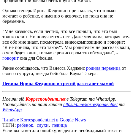
продемонстрировала очень круглый живот.
Однако теперь Ирина Федишин призналась, что только
мечтает о ребенке, а именно о девочке, но пока она не
беременна.
"Мне казалось, если честно, что все поняли, что это был
только клип. Но получается - нет. Даже моя мама, которая все-
все обо мне знает, посмотрела видеокомпозицию и говорит:
"Я не поняла, что это такое?". Мы родителям не рассказывали,
о чем будет клип, только с режиссером это обсуждали", -
говорит
она для Oboz.ua.
Ранее сообщалось, что Ванесса Хадженс
родила первенца
от
своего супруга, звезды бейсбола Коула Такера.
Певица Ирина Федишин в третий раз станет мамой
Новини від
Корреспондент.net
в Telegram та WhatsApp.
Підписуйтесь на наші канали
https://t.me/korrespondentnet
та
WhatsApp
Читайте Korrespondent.net в Google News
ТЕГИ:
ребенок
,
слухи
,
певица
Если вы заметили ошибку, выделите необходимый текст и