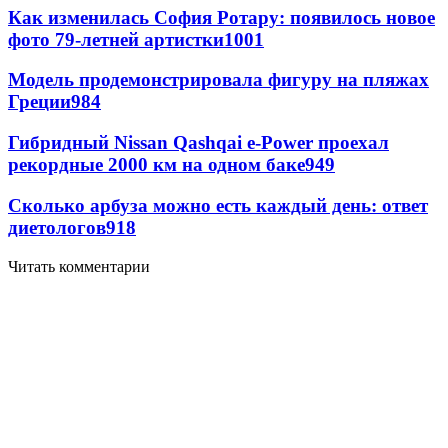
Как изменилась София Ротару: появилось новое
фото 79-летней артистки
1001
Модель продемонстрировала фигуру на пляжах
Греции
984
Гибридный Nissan Qashqai e-Power проехал
рекордные 2000 км на одном баке
949
Сколько арбуза можно есть каждый день: ответ
диетологов
918
Читать комментарии