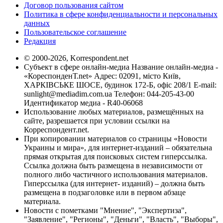
Договор пользования сайтом
Политика в сфере конфиденциальности и персональных
данных
Пользовательское соглашение
Редакция
© 2000-2026, Korrespondent.net
Субъект в сфере онлайн-медиа Название онлайн-медиа -
«КореспонденТ.net» Адрес: 02091, місто Київ,
ХАРКІВСЬКЕ ШОСЕ, будинок 172-Б, офіс 208/1 E-mail:
sunlight@mediadim.com.ua
Телефон: 044-205-43-00
Идентификатор медиа - R40-06068
Использование любых материалов, размещённых на
сайте, разрешается при условии ссылки на
Корреспондент.net.
При копировании материалов со страницы «Новости
Украины и мира», для интернет-изданий – обязательна
прямая открытая для поисковых систем гиперссылка.
Ссылка должна быть размещена в независимости от
полного либо частичного использования материалов.
Гиперссылка (для интернет- изданий) – должна быть
размещена в подзаголовке или в первом абзаце
материала.
Новости с пометками "Мнение", "Экспертиза",
"Заявление", "Регионы", "Деньги", "Власть", "Выборы",