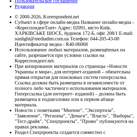
Пользовательское соглашение
Редакция
© 2000-2026, Korrespondent.net
Субъект в сфере онлайн-медиа Название онлайн-медиа -
«КореспонденТ.net» Адрес: 02091, місто Київ,
ХАРКІВСЬКЕ ШОСЕ, будинок 172-Б, офіс 208/1 E-mail:
sunlight@mediadim.com.ua
Телефон: 044-205-43-00
Идентификатор медиа - R40-06068
Использование любых материалов, размещённых на
сайте, разрешается при условии ссылки на
Корреспондент.net.
При копировании материалов со страницы «Новости
Украины и мира», для интернет-изданий – обязательна
прямая открытая для поисковых систем гиперссылка.
Ссылка должна быть размещена в независимости от
полного либо частичного использования материалов.
Гиперссылка (для интернет- изданий) – должна быть
размещена в подзаголовке или в первом абзаце
материала.
Новости с пометками "Мнение", "Экспертиза",
"Заявление", "Регионы", "Деньги", "Власть", "Выборы",
"Тест-драйв", "Спецпроекты", "Промо" публикуются на
правах рекламы.
Раздел Спецпроекты создается совместно с