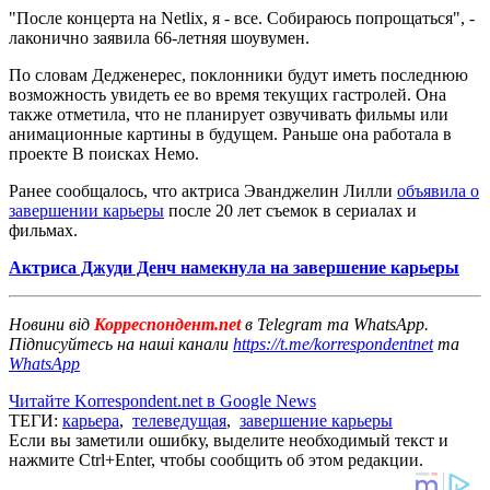
"После концерта на Netlix, я - все. Собираюсь попрощаться", -
лаконично заявила 66-летняя шоувумен.
По словам Дедженерес, поклонники будут иметь последнюю
возможность увидеть ее во время текущих гастролей. Она
также отметила, что не планирует озвучивать фильмы или
анимационные картины в будущем. Раньше она работала в
проекте В поисках Немо.
Ранее сообщалось, что актриса Эванджелин Лилли
объявила о
завершении карьеры
после 20 лет съемок в сериалах и
фильмах.
Актриса Джуди Денч намекнула на завершение карьеры
Новини від
Корреспондент.net
в Telegram та WhatsApp.
Підписуйтесь на наші канали
https://t.me/korrespondentnet
та
WhatsApp
Читайте Korrespondent.net в Google News
ТЕГИ:
карьера
,
телеведущая
,
завершение карьеры
Если вы заметили ошибку, выделите необходимый текст и
нажмите Ctrl+Enter, чтобы сообщить об этом редакции.