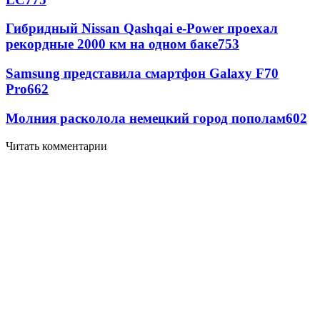
Гибридный Nissan Qashqai e-Power проехал
рекордные 2000 км на одном баке
753
Samsung представила смартфон Galaxy F70
Pro
662
Молния расколола немецкий город пополам
602
Читать комментарии