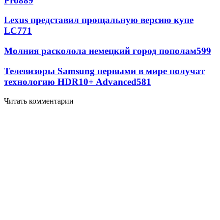
Pro
889
Lexus представил прощальную версию купе
LC
771
Молния расколола немецкий город пополам
599
Телевизоры Samsung первыми в мире получат
технологию HDR10+ Advanced
581
Читать комментарии