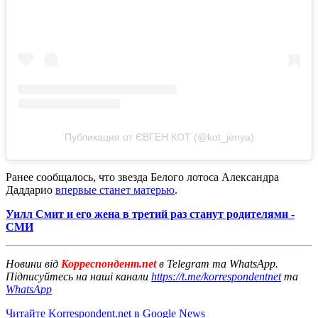
Публикация от ЄВГЕН КОТ (@kot_jenya)
Ранее сообщалось, что звезда Белого лотоса Александра
Даддарио
впервые станет матерью
.
Уилл Смит и его жена в третий раз станут родителями -
СМИ
Новини від
Корреспондент.net
в Telegram та WhatsApp.
Підписуйтесь на наші канали
https://t.me/korrespondentnet
та
WhatsApp
Читайте Korrespondent.net в Google News