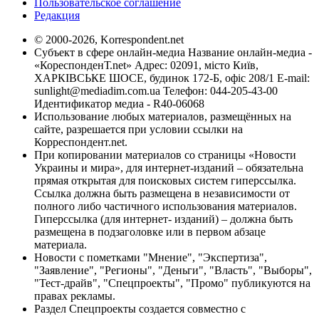
Пользовательское соглашение
Редакция
© 2000-2026, Korrespondent.net
Субъект в сфере онлайн-медиа Название онлайн-медиа -
«КореспонденТ.net» Адрес: 02091, місто Київ,
ХАРКІВСЬКЕ ШОСЕ, будинок 172-Б, офіс 208/1 E-mail:
sunlight@mediadim.com.ua
Телефон: 044-205-43-00
Идентификатор медиа - R40-06068
Использование любых материалов, размещённых на
сайте, разрешается при условии ссылки на
Корреспондент.net.
При копировании материалов со страницы «Новости
Украины и мира», для интернет-изданий – обязательна
прямая открытая для поисковых систем гиперссылка.
Ссылка должна быть размещена в независимости от
полного либо частичного использования материалов.
Гиперссылка (для интернет- изданий) – должна быть
размещена в подзаголовке или в первом абзаце
материала.
Новости с пометками "Мнение", "Экспертиза",
"Заявление", "Регионы", "Деньги", "Власть", "Выборы",
"Тест-драйв", "Спецпроекты", "Промо" публикуются на
правах рекламы.
Раздел Спецпроекты создается совместно с