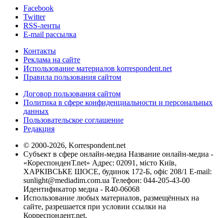
Facebook
Twitter
RSS-ленты
E-mail рассылка
Контакты
Реклама на сайте
Использование материалов korrespondent.net
Правила пользования сайтом
Договор пользования сайтом
Политика в сфере конфиденциальности и персональных
данных
Пользовательское соглашение
Редакция
© 2000-2026, Korrespondent.net
Субъект в сфере онлайн-медиа Название онлайн-медиа -
«КореспонденТ.net» Адрес: 02091, місто Київ,
ХАРКІВСЬКЕ ШОСЕ, будинок 172-Б, офіс 208/1 E-mail:
sunlight@mediadim.com.ua
Телефон: 044-205-43-00
Идентификатор медиа - R40-06068
Использование любых материалов, размещённых на
сайте, разрешается при условии ссылки на
Корреспондент.net.