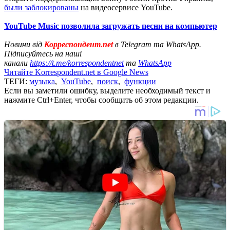
были заблокированы
на видеосервисе YouTube.
YouTube Music позволила загружать песни на компьютер
Новини від
Корреспондент.net
в Telegram та WhatsApp.
Підписуйтесь на наші
канали
https://t.me/korrespondentnet
та
WhatsApp
Читайте Korrespondent.net в Google News
ТЕГИ:
музыка
,
YouTube
,
поиск
,
функции
Если вы заметили ошибку, выделите необходимый текст и
нажмите Ctrl+Enter, чтобы сообщить об этом редакции.