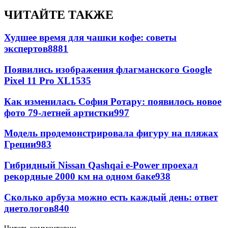
ЧИТАЙТЕ ТАКЖЕ
Худшее время для чашки кофе: советы
экспертов
8881
Появились изображения флагманского Google
Pixel 11 Pro XL
1535
Как изменилась София Ротару: появилось новое
фото 79-летней артистки
997
Модель продемонстрировала фигуру на пляжах
Греции
983
Гибридный Nissan Qashqai e-Power проехал
рекордные 2000 км на одном баке
938
Сколько арбуза можно есть каждый день: ответ
диетологов
840