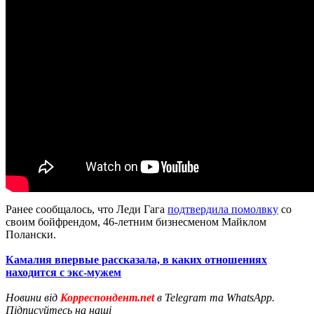
Ранее сообщалось, что Леди Гага
подтвердила помолвку
со
своим бойфрендом, 46-летним бизнесменом Майклом
Полански.
Камалия впервые рассказала, в каких отношениях
находится с экс-мужем
Новини від
Корреспондент.net
в Telegram та WhatsApp.
Підписуйтесь на наші