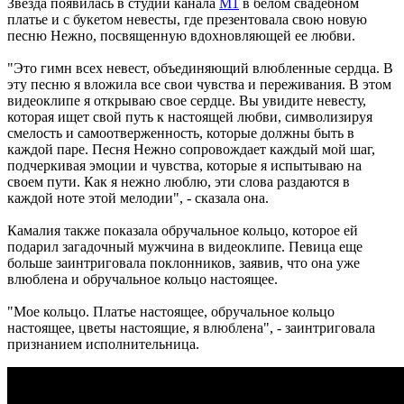
Звезда появилась в студии канала
М1
в белом свадебном
платье и с букетом невесты, где презентовала свою новую
песню Нежно, посвященную вдохновляющей ее любви.
"Это гимн всех невест, объединяющий влюбленные сердца. В
эту песню я вложила все свои чувства и переживания. В этом
видеоклипе я открываю свое сердце. Вы увидите невесту,
которая ищет свой путь к настоящей любви, символизируя
смелость и самоотверженность, которые должны быть в
каждой паре. Песня Нежно сопровождает каждый мой шаг,
подчеркивая эмоции и чувства, которые я испытываю на
своем пути. Как я нежно люблю, эти слова раздаются в
каждой ноте этой мелодии", - сказала она.
Камалия также показала обручальное кольцо, которое ей
подарил загадочный мужчина в видеоклипе. Певица еще
больше заинтриговала поклонников, заявив, что она уже
влюблена и обручальное кольцо настоящее.
"Мое кольцо. Платье настоящее, обручальное кольцо
настоящее, цветы настоящие, я влюблена", - заинтриговала
признанием исполнительница.