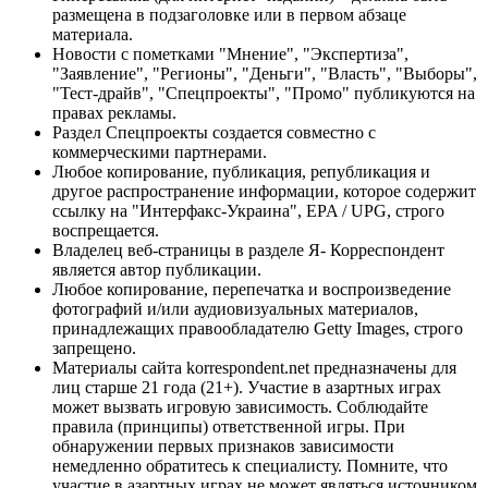
размещена в подзаголовке или в первом абзаце
материала.
Новости с пометками "Мнение", "Экспертиза",
"Заявление", "Регионы", "Деньги", "Власть", "Выборы",
"Тест-драйв", "Спецпроекты", "Промо" публикуются на
правах рекламы.
Раздел Спецпроекты создается совместно с
коммерческими партнерами.
Любое копирование, публикация, републикация и
другое распространение информации, которое содержит
ссылку на "Интерфакс-Украина", EPA / UPG, строго
воспрещается.
Владелец веб-страницы в разделе Я- Корреспондент
является автор публикации.
Любое копирование, перепечатка и воспроизведение
фотографий и/или аудиовизуальных материалов,
принадлежащих правообладателю Getty Images, строго
запрещено.
Материалы сайта korrespondent.net предназначены для
лиц старше 21 года (21+). Участие в азартных играх
может вызвать игровую зависимость. Соблюдайте
правила (принципы) ответственной игры. При
обнаружении первых признаков зависимости
немедленно обратитесь к специалисту. Помните, что
участие в азартных играх не может являться источником