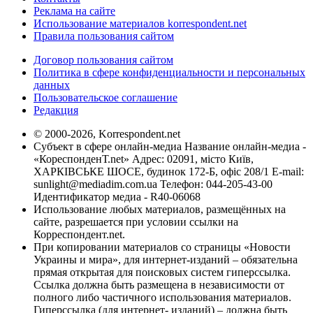
Реклама на сайте
Использование материалов korrespondent.net
Правила пользования сайтом
Договор пользования сайтом
Политика в сфере конфиденциальности и персональных
данных
Пользовательское соглашение
Редакция
© 2000-2026, Korrespondent.net
Субъект в сфере онлайн-медиа Название онлайн-медиа -
«КореспонденТ.net» Адрес: 02091, місто Київ,
ХАРКІВСЬКЕ ШОСЕ, будинок 172-Б, офіс 208/1 E-mail:
sunlight@mediadim.com.ua
Телефон: 044-205-43-00
Идентификатор медиа - R40-06068
Использование любых материалов, размещённых на
сайте, разрешается при условии ссылки на
Корреспондент.net.
При копировании материалов со страницы «Новости
Украины и мира», для интернет-изданий – обязательна
прямая открытая для поисковых систем гиперссылка.
Ссылка должна быть размещена в независимости от
полного либо частичного использования материалов.
Гиперссылка (для интернет- изданий) – должна быть