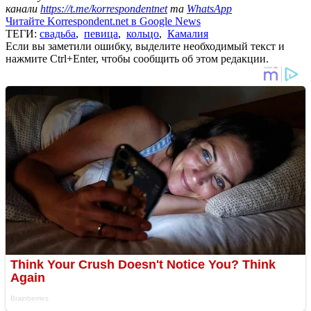
канали
https://t.me/korrespondentnet
та
WhatsApp
Читайте Korrespondent.net в Google News
ТЕГИ:
свадьба
,
певица
,
кольцо
,
Камалия
Если вы заметили ошибку, выделите необходимый текст и
нажмите Ctrl+Enter, чтобы сообщить об этом редакции.