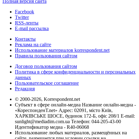
Полная версия сайта
Facebook
Twitter
RSS-ленты
E-mail рассылка
Контакты
Реклама на сайте
Использование материалов korrespondent.net
Правила пользования сайтом
Договор пользования сайтом
Политика в сфере конфиденциальности и персональных
данных
Пользовательское соглашение
Редакция
© 2000-2026, Korrespondent.net
Субъект в сфере онлайн-медиа Название онлайн-медиа -
«КореспонденТ.net» Адрес: 02091, місто Київ,
ХАРКІВСЬКЕ ШОСЕ, будинок 172-Б, офіс 208/1 E-mail:
sunlight@mediadim.com.ua
Телефон: 044-205-43-00
Идентификатор медиа - R40-06068
Использование любых материалов, размещённых на
сайте, разрешается при условии ссылки на