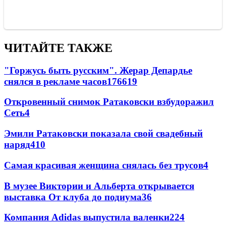
ЧИТАЙТЕ ТАКЖЕ
"Горжусь быть русским". Жерар Депардье
снялся в рекламе часов
176
6
19
Откровенный снимок Ратаковски взбудоражил
Сеть
4
Эмили Ратаковски показала свой свадебный
наряд
4
10
Самая красивая женщина снялась без трусов
4
В музее Виктории и Альберта открывается
выставка От клуба до подиума
3
6
Компания Adidas выпустила валенки
2
24