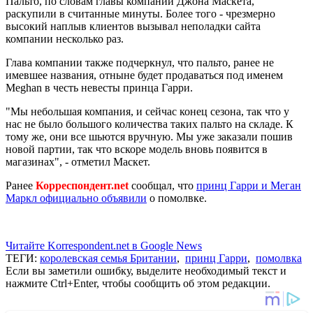
Пальто, по словам главы компании Джона Маскета,
раскупили в считанные минуты. Более того - чрезмерно
высокий наплыв клиентов вызывал неполадки сайта
компании несколько раз.
Глава компании также подчеркнул, что пальто, ранее не
имевшее названия, отныне будет продаваться под именем
Meghan в честь невесты принца Гарри.
"Мы небольшая компания, и сейчас конец сезона, так что у
нас не было большого количества таких пальто на складе. К
тому же, они все шьются вручную. Мы уже заказали пошив
новой партии, так что вскоре модель вновь появится в
магазинах", - отметил Маскет.
Ранее
Корреспондент.net
сообщал, что
принц Гарри и Меган
Маркл официально объявили
о помолвке.
Читайте Korrespondent.net в Google News
ТЕГИ:
королевская семья Британии
,
принц Гарри
,
помолвка
Если вы заметили ошибку, выделите необходимый текст и
нажмите Ctrl+Enter, чтобы сообщить об этом редакции.