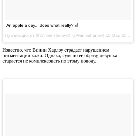
An apple a day... does what really? 🍏
Публикация от
♔Winnie Harlow♔
(@winnieharlow)
15 Май 2018 в 2:17 PDT
Известно, что Винни Харлоу страдает нарушением
пигментации кожи. Однако, судя по ее образу, девушка
старается не комплексовать по этому поводу.