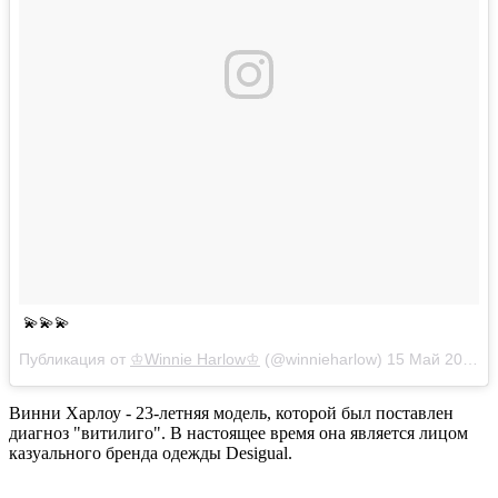
💫💫💫
Публикация от
♔Winnie Harlow♔
(@winnieharlow)
15 Май 2018 в 1:58 PDT
Винни Харлоу - 23-летняя модель, которой был поставлен
диагноз "витилиго". В настоящее время она является лицом
казуального бренда одежды Desigual.