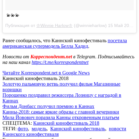
💫💫💫
Публикация от
♔Winnie Harlow♔
(@winnieharlow)
15 Май 2018 в 1:53 PDT
Ранее сообщалось, что Каннский кинофестиваль
посетила
американская супермодель Белла Хадид
.
Новости от
Корреспондент.net
в Telegram. Подписывайтесь
на наш канал
https://t.me/korrespondentnet
Читайте Korrespondent.net в Google News
Каннский кинофестиваль 2018
Золотую пальмовую ветвь получил фильм Магазинные
воришки
Порошенко поздравил режиссера Лозницу с наградой в
Каннах
Фильм Донбасс получил премию в Каннах
Канны-2018: самые яркие образы с главной вечеринки
Мила Йовович поразила Канны откровенным платьем
СПЕЦТЕМА:
Каннский кинофестиваль 2018
ТЕГИ:
фото
,
модель
,
Каннский кинофестиваль
,
новости
Каннского кинофестиваля