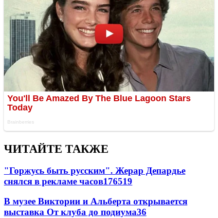
ЧИТАЙТЕ ТАКЖЕ
"Горжусь быть русским". Жерар Депардье
снялся в рекламе часов
176
5
19
В музее Виктории и Альберта открывается
выставка От клуба до подиума
3
6