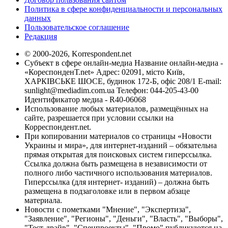
Политика в сфере конфиденциальности и персональных
данных
Пользовательское соглашение
Редакция
© 2000-2026, Korrespondent.net
Субъект в сфере онлайн-медиа Название онлайн-медиа -
«КореспонденТ.net» Адрес: 02091, місто Київ,
ХАРКІВСЬКЕ ШОСЕ, будинок 172-Б, офіс 208/1 E-mail:
sunlight@mediadim.com.ua
Телефон: 044-205-43-00
Идентификатор медиа - R40-06068
Использование любых материалов, размещённых на
сайте, разрешается при условии ссылки на
Корреспондент.net.
При копировании материалов со страницы «Новости
Украины и мира», для интернет-изданий – обязательна
прямая открытая для поисковых систем гиперссылка.
Ссылка должна быть размещена в независимости от
полного либо частичного использования материалов.
Гиперссылка (для интернет- изданий) – должна быть
размещена в подзаголовке или в первом абзаце
материала.
Новости с пометками "Мнение", "Экспертиза",
"Заявление", "Регионы", "Деньги", "Власть", "Выборы",
"Тест-драйв", "Спецпроекты", "Промо" публикуются на