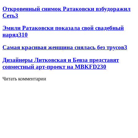
Откровенный снимок Ратаковски взбудоражил
Сеть
3
Эмили Ратаковски показала свой свадебный
наряд
3
10
Самая красивая женщина снялась без трусов
3
Дизайнеры Литковская и Бевза представят
совместный арт-проект на MBKFD
2
30
Читать комментарии