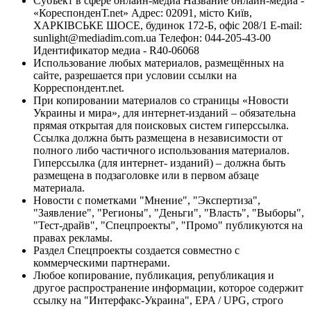
Субъект в сфере онлайн-медиа Название онлайн-медиа -
«КореспонденТ.net» Адрес: 02091, місто Київ,
ХАРКІВСЬКЕ ШОСЕ, будинок 172-Б, офіс 208/1 E-mail:
sunlight@mediadim.com.ua
Телефон: 044-205-43-00
Идентификатор медиа - R40-06068
Использование любых материалов, размещённых на
сайте, разрешается при условии ссылки на
Корреспондент.net.
При копировании материалов со страницы «Новости
Украины и мира», для интернет-изданий – обязательна
прямая открытая для поисковых систем гиперссылка.
Ссылка должна быть размещена в независимости от
полного либо частичного использования материалов.
Гиперссылка (для интернет- изданий) – должна быть
размещена в подзаголовке или в первом абзаце
материала.
Новости с пометками "Мнение", "Экспертиза",
"Заявление", "Регионы", "Деньги", "Власть", "Выборы",
"Тест-драйв", "Спецпроекты", "Промо" публикуются на
правах рекламы.
Раздел Спецпроекты создается совместно с
коммерческими партнерами.
Любое копирование, публикация, републикация и
другое распространение информации, которое содержит
ссылку на "Интерфакс-Украина", EPA / UPG, строго