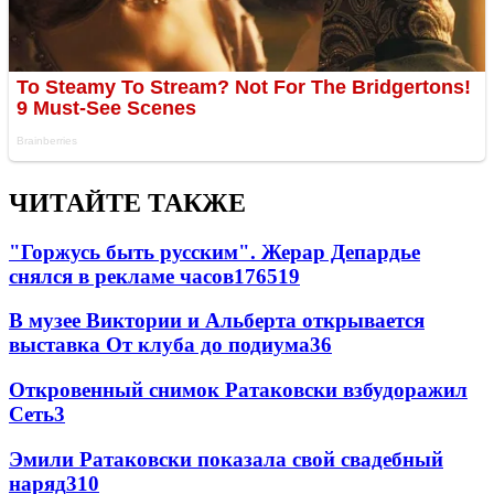
ЧИТАЙТЕ ТАКЖЕ
"Горжусь быть русским". Жерар Депардье
снялся в рекламе часов
176
5
19
В музее Виктории и Альберта открывается
выставка От клуба до подиума
3
6
Откровенный снимок Ратаковски взбудоражил
Сеть
3
Эмили Ратаковски показала свой свадебный
наряд
3
10