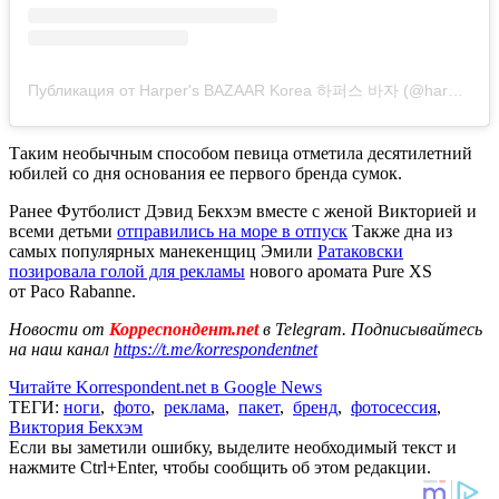
Публикация от Harper's BAZAAR Korea 하퍼스 바자 (@harpersbazaarkorea)
Таким необычным способом певица отметила десятилетний
юбилей со дня основания ее первого бренда сумок.
Ранее Футболист Дэвид Бекхэм вместе с женой Викторией и
всеми детьми
отправились на море в отпуск
Также дна из
самых популярных манекенщиц Эмили
Ратаковски
позировала голой для рекламы
нового аромата Pure XS
от Paco Rabanne.
Новости от
Корреспондент.net
в Telegram. Подписывайтесь
на наш канал
https://t.me/korrespondentnet
Читайте Korrespondent.net в Google News
ТЕГИ:
ноги
,
фото
,
реклама
,
пакет
,
бренд
,
фотосессия
,
Виктория Бекхэм
Если вы заметили ошибку, выделите необходимый текст и
нажмите Ctrl+Enter, чтобы сообщить об этом редакции.